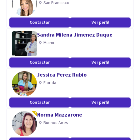
San Francisco
equipo, manejo de programas tecnológicos y habilidades de
expresión.
Contactar
Ver perfil
Especialidad
Sandra Milena Jimenez Duque
Miami
Manejo habilidades en contención de emociones,
estrategias de comunicación, trabajo en quipo, auditorias
Contactar
Ver perfil
en seguridad y salud en el trabajo, sistemas de gestión,
desarrollo de habilidades sociales, manejo de problemas
Jessica Perez Rubio
sociales y conductuales.
Florida
Aptitudes
Contactar
Ver perfil
Comunicación asertiva
Norma Mazzarone
Mejoramiento de áreas de estudio
Buenos Aires
Fortalecimiento de la autoestima
Trabajo con población vulnerable