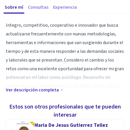
Sobre mí
Consultas
Experiencia
Integro, competitivo, cooperativo e innovador que busca
actualizarse frecuentemente con nuevas metodologías,
herramientas e informaciones que van surgiendo durante el
tiempo y de esta manera responder a las demandas sociales
y laborales que se presentan. Considero el cambio y los
retos como una excelente oportunidad para ofrecer mi gran
potencial en mí labor como psicólogo. Desarrollo mi
trabajo bajo un enfoque analítico, científico, ético, critico,
Ver descripción completa
flexible y humano. Estoy capacitado para realizar sesiones
interventivas dirigidas (individuales y grupales), atención a
Estos son otros profesionales que te pueden
personas con discapacidad intelectual o en condición de
interesar
vulnerabilidad, atención psicológica y psicoeducativa. Me
Maria De Jesus Gutierrez Tellez
destacó por mis habilidades de creatividad, trabajo en