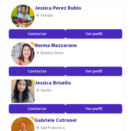
Mantengo una formación continua en nuevas técnicas y
Jessica Perez Rubio
conocimientos para optimizar la atención a mis pacientes;
Florida
además, mi empatía, paciencia y excelentes habilidades
comunicativas me permiten explicar con claridad incluso
Contactar
Ver perfil
los conceptos más complejos, una cualidad que podría
Norma Mazzarone
considerarse un talento didáctico.
Buenos Aires
Contactar
Ver perfil
Jessica Briseño
Austin
Contactar
Ver perfil
Gabriele Cotronei
San Francisco