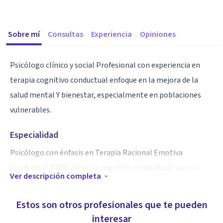
Sobre mí
Consultas
Experiencia
Opiniones
Psicólogo clínico y social Profesional con experiencia en
terapia cognitivo conductual enfoque en la mejora de la
salud mental Y bienestar, especialmente en poblaciones
vulnerables.
Especialidad
Psicólogo con énfasis en Terapia Racional Emotiva
Conductual TREC (terapia cognitivo conductual) para el
Ver descripción completa
tratamiento de ansiedad, depresión y duelo.
Estos son otros profesionales que te pueden
Aptitudes
interesar