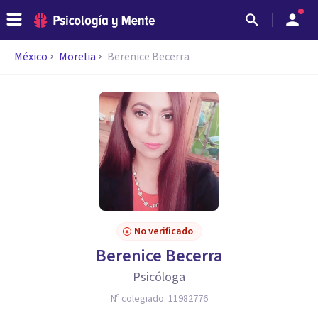
México
Morelia
Berenice Becerra
No verificado
Berenice Becerra
Psicóloga
Nº colegiado:
11982776