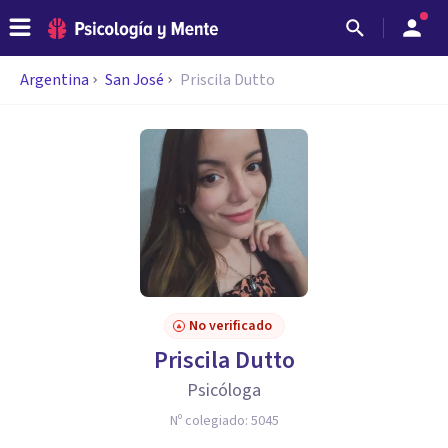
Argentina
San José
Priscila Dutto
No verificado
Priscila Dutto
Psicóloga
Nº colegiado:
5045