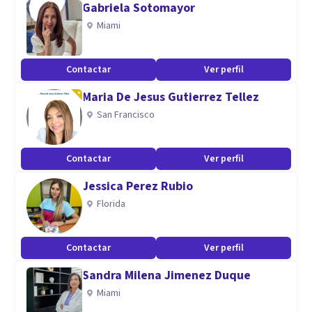
Gabriela Sotomayor
Psicología clínica
Miami
Psicoanálisis
Psicoterapia integrativa
Contactar
Ver perfil
Aptitudes
Maria De Jesus Gutierrez Tellez
San Francisco
Especialización en Psicología Clínica Psicoanalítica
Conocimiento y experiencia en problemas de aprendizaje
infantiles
Contactar
Ver perfil
Diplomatura en prevención, investigación y asistencia en
Jessica Perez Rubio
adicciones
Florida
Contactar
Ver perfil
Sandra Milena Jimenez Duque
Miami