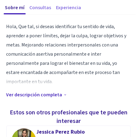
Sobre mí
Consultas
Experiencia
Hola, Que tal, si deseas identificar tu sentido de vida,
aprender a poner límites, dejar la culpa, lograr objetivos y
metas. Mejorando relaciones interpersonales con una
comunicación asertiva personalmente e inter
personalmente para lograr el bienestar en su vida, yo
estare encantada de acompañarte en este proceso tan
importante en tu vida.
Ver descripción completa
Especialidad
Trabajando desde un enfoque humanista sistemico,
Estos son otros profesionales que te pueden
reconociendo todo el impacto en tu vida y en tu entorno de
interesar
una forma muy armoniosa.
Jessica Perez Rubio