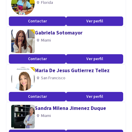
Florida
Aptitudes
Como embajadora de resiliencia, me gusta trabajar desde
Contactar
Ver perfil
psicólogia positiva, fortalezas humanas, inteligencia
Gabriela Sotomayor
emocional y resiliencia.
Miami
Contactar
Ver perfil
Maria De Jesus Gutierrez Tellez
San Francisco
Contactar
Ver perfil
Sandra Milena Jimenez Duque
Miami