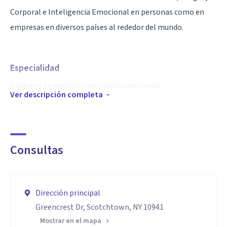
Corporal e Inteligencia Emocional en personas como en
empresas en diversos países al rededor del mundo.
Especialidad
Expertos en gestión y educación emocional.
Ver descripción completa
con herramientas como: Neurociencias de la emoción,
Terapia Gestalt, Coaching Emocional, PNL, Counseling,
habilidades sociales y Lenguaje Corporal.
Consultas
Aptitudes
Nuestra misión ​:
Es promover una mejor calidad de vida, con herramientas de
Dirección principal
aplicación práctica de gestión emocional y habilidades
Greencrest Dr, Scotchtown, NY 10941
sociales. Y Co-crear empresas, personas más exitosas y
Mostrar en el mapa