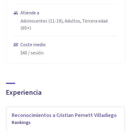
felices.
Atiende a
Adolescentes (11-19), Adultos, Tercera edad
Nuestra visión:
(65+)
Ser el referente de desarrollo humano y empresarial en
toda América. Llevando la Neurociencia a un nivel práctico
Coste medio
donde todos puedan hacer de ella una herramienta para
$40
/ sesión
potenciar su felicidad y éxito.
Experiencia
Reconocimientos a
Cristian Pernett Villadiego
Rankings