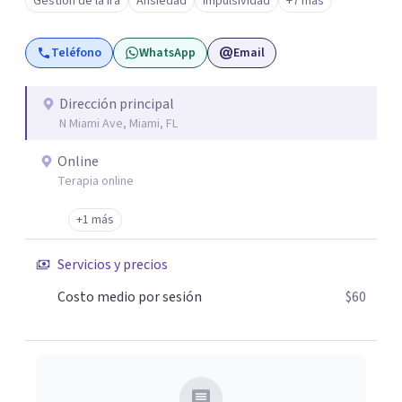
Gestión de la ira
Ansiedad
Impulsividad
+7 más
ansiedad y del ánimo, y también crisis vitales y procesos
de crecimiento personal.
Teléfono
WhatsApp
Email
Dirección principal
N Miami Ave, Miami, FL
Online
Terapia online
+1 más
Servicios y precios
Costo medio por sesión
$60