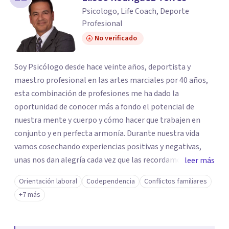
Psicologo, Life Coach, Deporte
Profesional
No verificado
Soy Psicólogo desde hace veinte años, deportista y
maestro profesional en las artes marciales por 40 años,
esta combinación de profesiones me ha dado la
oportunidad de conocer más a fondo el potencial de
nuestra mente y cuerpo y cómo hacer que trabajen en
conjunto y en perfecta armonía. Durante nuestra vida
vamos cosechando experiencias positivas y negativas,
unas nos dan alegría cada vez que las recordamos, otras
leer más
nos dan nostalgia, angustia, depresion, ansiedad, estres,
Orientación laboral
Codependencia
Conflictos familiares
frustracion, las bloqueamos por momentos para no
+7 más
sufrir, hasta que ya no podemos más y nos hace entrar a
un estado emocional no deseado para nadie. Mi misión y
pasión como Psicólogo es poder ayudar a nuestra