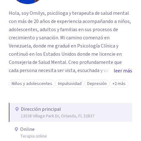
Hola, soy Omilys, psicóloga y terapeuta de salud mental
con más de 20 años de experiencia acompañando a niños,
adolescentes, adultos y familias en sus procesos de
crecimiento y sanación. Mi camino comenzó en
Venezuela, donde me gradué en Psicología Clínica y
continuó en los Estados Unidos donde me licencie en
Consejeria de Salud Mental. Creo profundamente que
cada persona necesita ser vista, escuchada y validada. En
leer más
mi trabajo, no solo me enfoco en los síntomas, sino en la
Niños y adolescentes
Impulsividad
Depresión
+2 más
historia, el contexto y las fortalezas que ya existen
dentro de ti. Acompaño a padres que desean conectar
mejor con sus hijos, a adultos que buscan comprender su
Dirección principal
ansiedad o depresión, y a personas que están en proceso
13538 Village Park Dr, Orlando, FL 32837
de recuperación o transformación personal. Mi enfoque
es compasivo, basado en evidencia y centrado en el
Online
respeto. Trabajo creando un espacio seguro —Tu Espacio
Terapia online