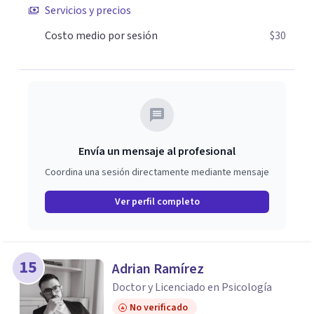
Servicios y precios
lo que ya no te sirve. Estoy aquí para guiarte en cada paso
del camino hacia tu bienestar emocional y mental. Si
Costo medio por sesión
$30
estás listo para iniciar este viaje de transformación, no
dudes en contactarme.
Envía un mensaje al profesional
Coordina una sesión directamente mediante mensaje
Ver perfil completo
15
Adrian Ramírez
Doctor y Licenciado en Psicología
No verificado