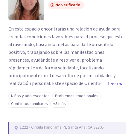
No verificado
En este espacio encontrarás una relación de ayuda para
crear las condiciones favorables para el proceso que estes
atravesando, buscando metas para darle un sentido
positivo, trabajando sobre las manifestaciones
presentes, ayudándote a resolver el problema
rápidamente y de forma saludable, focalizando
principalmente en el desarrollo de potencialidades y
realización personal. Este espacio de Orientación
leer más
Psicológica tiene como objetivos promover el
Niños y adolescentes
Problemas emocionales
crecimiento preservar la salud mental, modificar el estilo
Conflictos familiares
+3 más
de vida si buscas mayor calidad de vida. Situaciones son
con las que te puedo ayudar: resolver preguntas
frecuentes a la paternidad, corregir determinados
12227 Circula Panorama Pl, Santa Ana, CA 92705
comportamientos de un hijo adolescente, problemas en