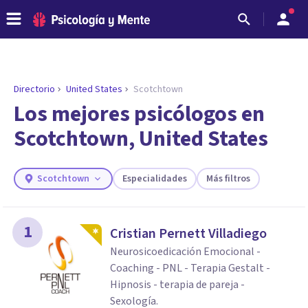
Directorio
United States
Scotchtown
ENCONTRAR MI TERAPEUTA
¿Necesitas ayuda para encontrar el
Los mejores psicólogos en
psicólogo adecuado?
Scotchtown, United States
Responde a unas breves preguntas y te ofreceremos
los profesionales que más se ajustan a tus
necesidades.
Scotchtown
Especialidades
Más filtros
Responder cuestionario
1
Cristian Pernett Villadiego
Neurosicoedicación Emocional -
Coaching - PNL - Terapia Gestalt -
Hipnosis - terapia de pareja -
Sexología.