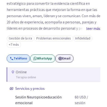
estratégico para convertir la evidencia científica en
herramientas prácticas que mejoran la forma en que las
personas viven, aman, lideran y se comunican. Con más de
20 años de experiencia, acompaña a personas, parejas y
líderes en procesos de desarrollo personal y profesional.
leer más
Su trabajo se centra en la regulación emocional, las
Gestión de la ira
Problemas emocionales
Infidelidad
relaciones de pareja, la comunicación efectiva y el
+7 más
liderazgo consciente. Su metodología combina
psicología contemporánea, neurociencias y estrategias
Teléfono
WhatsApp
Email
de cambio basadas en evidencia para fortalecer la
autoestima, desarrollar habilidades socioemocionales y
promover cambios sostenibles. Como divulgador
Online
Terapia online
científico, acerca la psicología y las neurociencias a la vida
cotidiana mediante contenidos claros, rigurosos y
Servicios y precios
aplicables, con el propósito de impulsar un bienestar
integral.
Sesión Neuropsicoeducación
60
USD
/
emocional
sesión