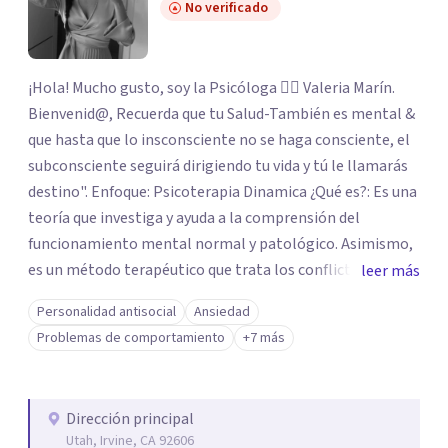
No verificado
¡Hola! Mucho gusto, soy la Psicóloga 👩‍⚕️ Valeria Marín.
Bienvenid@, Recuerda que tu Salud-También es mental &
que hasta que lo insconsciente no se haga consciente, el
subconsciente seguirá dirigiendo tu vida y tú le llamarás
destino". Enfoque: Psicoterapia Dinamica ¿Qué es?: Es una
teoría que investiga y ayuda a la comprensión del
funcionamiento mental normal y patológico. Asimismo,
es un método terapéutico que trata los conflictos y
leer más
dificultades del psiquismo humano. Objetivo:
Personalidad antisocial
Ansiedad
Comprender los funcionamientos mentales del paciente
Problemas de comportamiento
+7 más
tratando de darle significado, ayudarlo a comprender
estos funcionamientos a través del análisis de sus
patrones de relación, los modos de vivirse a sí mismo, de
Dirección principal
relacionarse con los demás.
Utah, Irvine, CA 92606