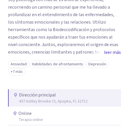
recorriendo un camino personal que me ha llevado a
profundizar en el entendimiento de las enfermedades,
los síntomas emocionales y las relaciones. Utilizo
herramientas como la Biodescodificación y protocolos
específicos que nos ayudarán a traer tus emociones al
nivel consciente. Juntos, exploraremos el origen de esas
emociones, creencias limitantes y patrones heredados
leer más
que pueden estar influyendo en tus síntomas y relaciones.
Ansiedad
Habilidades de afrontamiento
Depresión
Mi enfoque se centra en empoderarte para que
+7 más
reconozcas que tú eres el principal autor de tu vida. A
medida que tomas conciencia de tu poder, podrás diseñar
el plan que realmente deseas, alcanzando así un
Dirección principal
equilibrio y una paz mental que te ayudarán a mejorar tus
437 Ashley Brooke Ct, Apopka, FL 32712
síntomas físicos. En mi espacio de sanación, encontrarás
un lugar seguro donde hacer una pausa, reflexionar y
Online
aprender herramientas de autoobservación que te
Terapia online
permitirán valorar lo que deseas conservar y dejar atrás