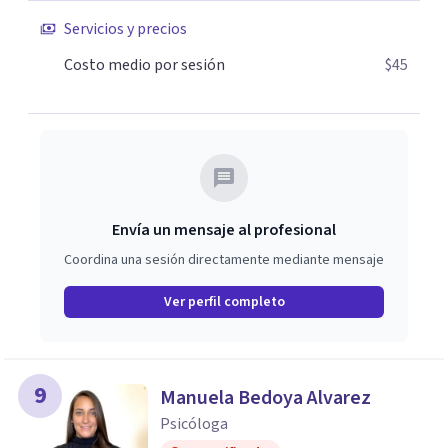
relaciones laborales, problemas en la relación con la
Servicios y precios
pareja, manejo de diversas situaciones que pueden causar
angustia emocional. Este espacio puede ser el adecuado
Costo medio por sesión
$45
si crees que cuentas con recursos personales que
potencialmente te permitan asumir el proceso de
cambio: la madurez y la autonomía para decidir por ti
mismo, la estabilidad emocional para identificar las
fortalezas y debilidades afectivas y poder participar en la
sociedad con tus metas y motivaciones.
Envía un mensaje al profesional
Coordina una sesión directamente mediante mensaje
Ver perfil completo
9
Manuela Bedoya Alvarez
Psicóloga