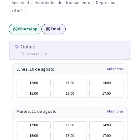
Ansiedad
Habilidades de afrontamiento
Depresión
claridad. Ofrezco sesiones individuales y terapia de pareja
+6 más
en modalidad online. Si sentís que es momento de darte
un espacio para empezar un proceso personal o trabajar
WhatsApp
Email
en tu vínculo, podés escribirme para coordinar una
primera consulta.
Online
Terapia online
Lunes, 10 de agosto
Más horas
12:00
13:00
14:00
15:00
16:00
17:00
Martes, 11 de agosto
Más horas
12:00
13:00
14:00
15:00
16:00
17:00