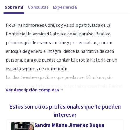
Sobre mí
Consultas
Experiencia
Hola! Mi nombre es Coni, soy Psicóloga titulada de la
Pontificia Universidad Católica de Valparaíso. Realizo
psicoterapia de manera online y presencial en , con un
enfoque de género e integral desde la narrativa de cada
persona, para que puedas contar tú propia historia en un
espacio seguro y de contención.
La idea de este espacio es que puedas ser tú mismx, sin
prejuicios y sentirte cómodx, respetadx y escuchadx. Puedes
Ver descripción completa
contactarme libremente a mi Whatsapp como a mi
Instagram profesional conimancilla.psi, siempre buscaré
Estos son otros profesionales que te pueden
responderte y ayudarte en todo lo que pueda.
interesar
Ofrezco un espacio terapéutico seguro, en donde desde el
Sandra Milena Jimenez Duque
enfoque de género y la narrativa iremos logrando cosas