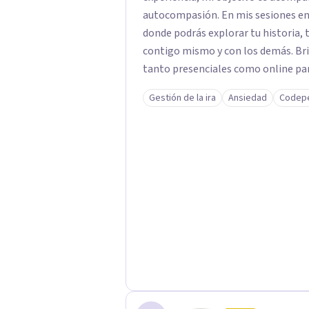
autocompasión. En mis sesiones e
donde podrás explorar tu historia, 
contigo mismo y con los demás. Brindo atención presencial a niños, y sesiones
tanto presenciales como online par
enfoque integrativo, adaptando dis
Gestión de la ira
Ansiedad
Codep
responder a las necesidades únicas 
Terapia Cognitivo-Conductual, la T
Terapia Gestalt, todas orientadas 
emocional y el fortalecimiento del 