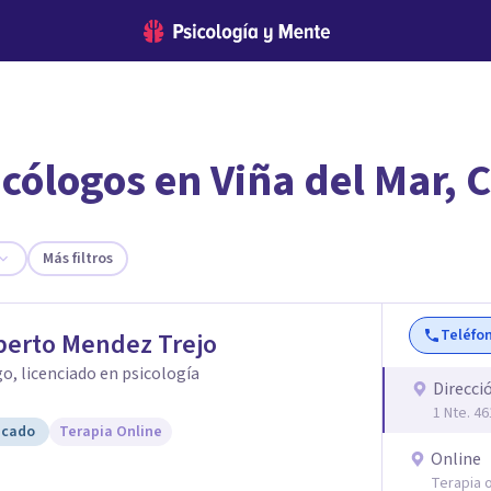
cólogos en Viña del Mar, C
encontrar el psicólogo adecuado?
 te ofreceremos los profesionales que más se ajustan a tus
Más filtros
Teléfo
erto Mendez Trejo
o, licenciado en psicología
Direcci
1 Nte. 46
icado
Terapia Online
Online
Terapia o