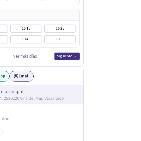
15:15
16:25
18:45
19:55
Ver más días
Siguiente
App
Email
ón principal
4, 2520220 Viña del Mar, Valparaíso
nline