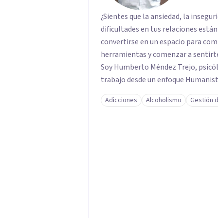
¿Sientes que la ansiedad, la insegur
dificultades en tus relaciones está
convertirse en un espacio para comp
herramientas y comenzar a sentirte
Soy Humberto Méndez Trejo, psicólo
trabajo desde un enfoque Humanista
distintas herramientas según las n
Adicciones
Alcoholismo
Gestión d
este camino trabajaremos juntos para comprender el origen de aquello que hoy te
afecta y desarrollar herramientas q
emocional y un mayor bienestar.