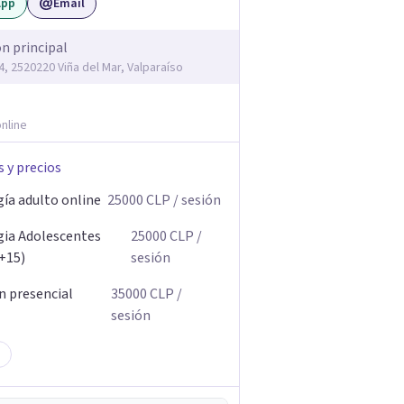
App
Email
ón principal
4, 2520220 Viña del Mar, Valparaíso
nline
s y precios
gía adulto online
25000
CLP
/ sesión
gia Adolescentes
25000
CLP
/
(+15)
sesión
n presencial
35000
CLP
/
sesión