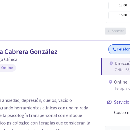
13:00
16:00
Anterior
Teléfo
a Cabrera González
a Clínica
Direcci
 Online
7 Nte. 65
Online
Terapia o
ansiedad, depresión, duelos, vacío o
Servicio
grando herramientas clínicas con una mirada
Costo m
de la psicología transpersonal con enfoque
co psicológico con terapias que consideran la