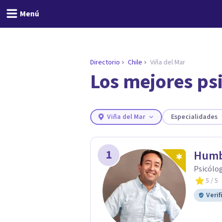
Menú
Directorio
Chile
Viña del Mar
Los mejores psi
ENCONTRAR MI TERAPEUTA
¿Necesitas ayuda para 
Responde a unas breves preguntas y
necesidades.
Viña del Mar
Especialidades
Responder cuestionario
1
Humb
Psicólog
5
/ 5
Verif