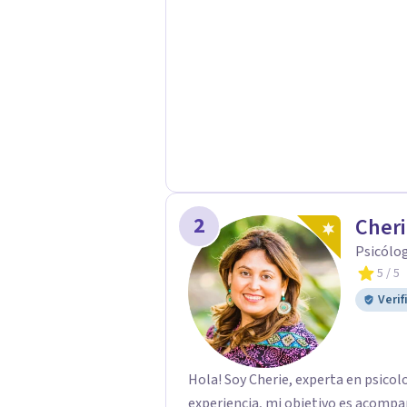
2
Cher
Psicólog
5
/ 5
Verif
Hola! Soy Cherie, experta en psico
experiencia, mi objetivo es acompa