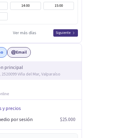
14:00
15:00
Ver más días
Siguiente
no
Email
ón principal
, 2520099 Viña del Mar, Valparaíso
nline
s y precios
edio por sesión
$25.000