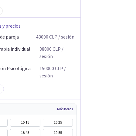
s y precios
 de pareja
43000
CLP
/ sesión
apia individual
38000
CLP
/
sesión
ión Psicológica
150000
CLP
/
l
sesión
Más horas
15:15
16:25
18:45
19:55