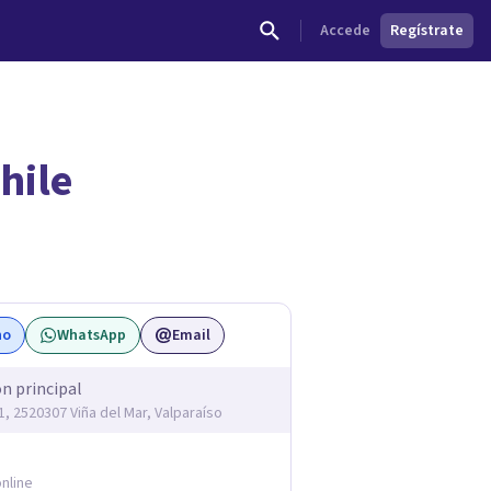
Accede
Regístrate
hile
no
WhatsApp
Email
ón principal
1, 2520307 Viña del Mar, Valparaíso
nline