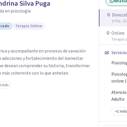
Whats
ndrina Silva Puga
da en psicología
Direcci
5 Pte. 25
icado
Terapia Online
Online
Terapia o
línica y acompañante en procesos de sanación
Servicio
n adicciones y fortalecimiento del bienestar
Psicolo
ue desean comprender su historia, transformar
da más coherente con lo que anhelan.
Psicolo
online 
6 más
Atencio
Adulto
+
1
más