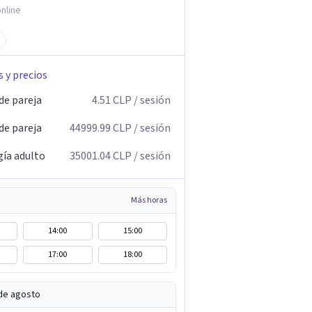
nline
s y precios
de pareja
4.51
CLP
/ sesión
de pareja
44999.99
CLP
/ sesión
gía adulto
35001.04
CLP
/ sesión
Más horas
14:00
15:00
17:00
18:00
de agosto