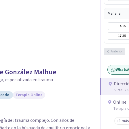
Mañana
14:05
17:35
Anterior
Whats
ie González Malhue
a, especializada en trauma
Direcci
5 Pte. 25
icado
Terapia Online
Online
Terapia o
logía del trauma complejo. Con años de
+1 más
ñarte en la búsqueda de equilibrio emocional y