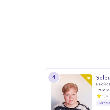
4
Soled
Psicólo
Transper
5
/ 5
Terapia