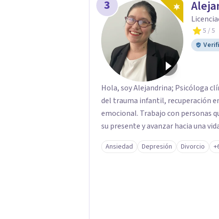
3
Aleja
Licencia
5
/ 5
Verif
Hola, soy Alejandrina; Psicóloga c
del trauma infantil, recuperación e
emocional. Trabajo con personas q
su presente y avanzar hacia una vi
Ansiedad
Depresión
Divorcio
+