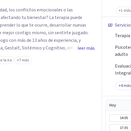
idad, los conflictos emocionales o las
+1 más
n afectando tu bienestar? La terapia puede
render lo que te ocurre, desarrollar nuevas
Servicio
 mejor contigo mismo, sin sentirte juzgado.
Terapia
go con más de 13 años de experiencia, y
Psicoter
, Gestalt, Sistémico y Cognitivo, integrando
leer más
adulto
ecesidades de cada persona. si deseas comenzar
e la ira
+7 más
Evaluac
ue te permitan recuperar claridad, estabilidad
Integra
+
4
más
Hoy
14:05
17:35