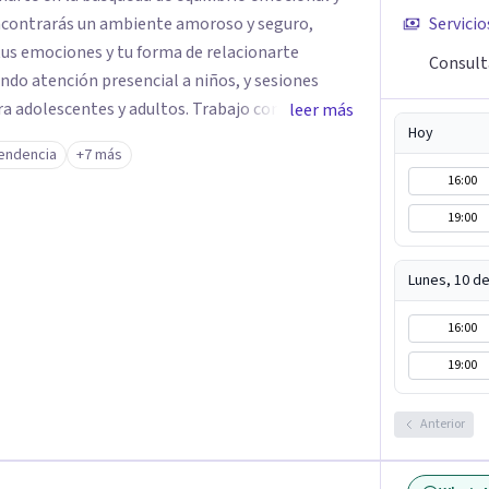
ncontrarás un ambiente amoroso y seguro,
Servicio
tus emociones y tu forma de relacionarte
Consult
a adolescentes y adultos. Trabajo con un
leer más
Hoy
tintas herramientas terapéuticas para
endencia
+7 más
de cada persona. Entre ellas se encuentran la
16:00
erapia de Compasión, EMDR, Mindfulness, y la
19:00
a favorecer el autoconocimiento, la regulación
bienestar psicológico.
Lunes, 10 d
16:00
19:00
Anterior