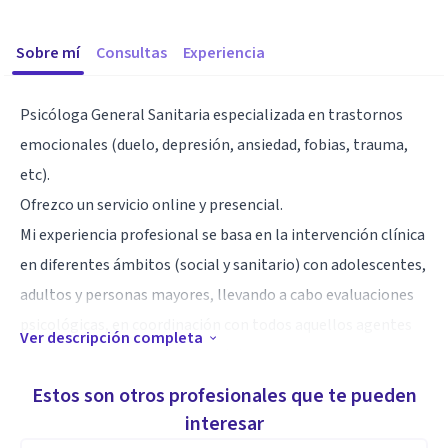
Sobre mí
Consultas
Experiencia
Psicóloga General Sanitaria especializada en trastornos
emocionales (duelo, depresión, ansiedad, fobias, trauma,
etc).
Ofrezco un servicio online y presencial.
Mi experiencia profesional se basa en la intervención clínica
en diferentes ámbitos (social y sanitario) con adolescentes,
adultos y personas mayores, llevando a cabo evaluaciones
psicológicas, en coordinación con todos aquellos agentes
Ver descripción completa
implicados (escuela, família, etc).
También trabajo como técnica de Desarrollo Profesional en
Estos son otros profesionales que te pueden
el Col·legi Oficial de Psicologia de Catalunya, lo que me
interesar
aporta una sólida base de conocimiento de la profesión