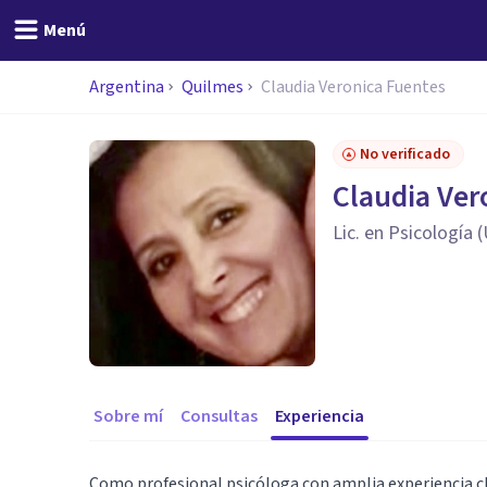
Menú
Argentina
Quilmes
Claudia Veronica Fuentes
No verificado
Claudia Ver
Lic. en Psicología
Sobre mí
Consultas
Experiencia
Como profesional psicóloga con amplia experiencia c