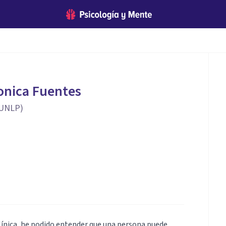
onica Fuentes
 (UNLP)
línica, he podido entender que una persona puede