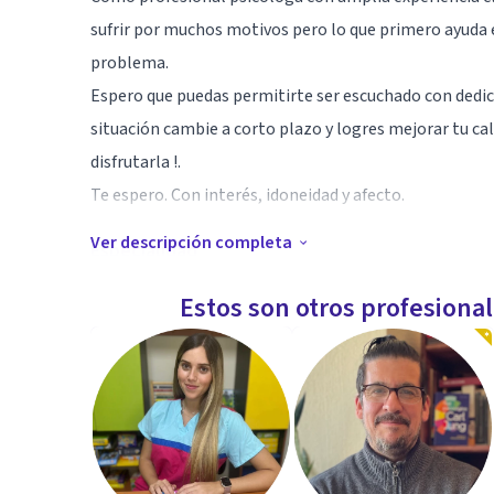
sufrir por muchos motivos pero lo que primero ayuda e
problema.
Espero que puedas permitirte ser escuchado con dedica
situación cambie a corto plazo y logres mejorar tu cali
disfrutarla !.
Te espero. Con interés, idoneidad y afecto.
Ver descripción completa
Especialidad
Psicoterapia . Clínica con Niños, Adolescentes , Adult
Estos son otros profesiona
Trabajo interdisciplinario con profesionales e institu
Aptitudes
Postgrado en Clínica con Niños y adolescentes.
Problemáticas de género.