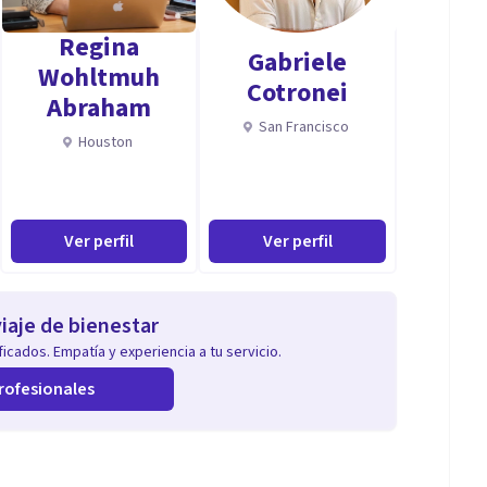
Regina
Gabriele
Wohltmuh
Cotronei
de tercera y cuarta edad).
Abraham
San Francisco
Houston
cidad .
Ver perfil
Ver perfil
resencial (amplio y confortable consultorio propio
iaje de bienestar
icados. Empatía y experiencia a tu servicio.
rofesionales
ores y parejas de manera ON LINE.