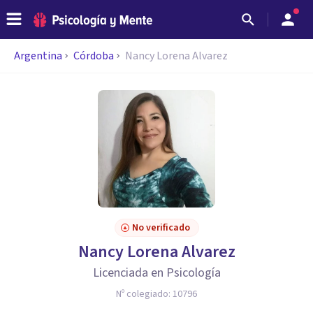
Argentina
Córdoba
Nancy Lorena Alvarez
No verificado
Nancy Lorena Alvarez
Licenciada en Psicología
Nº colegiado:
10796