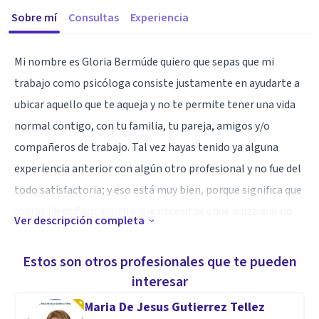
Sobre mí
Consultas
Experiencia
Mi nombre es Gloria Bermúde quiero que sepas que mi
trabajo como psicóloga consiste justamente en ayudarte a
ubicar aquello que te aqueja y no te permite tener una vida
normal contigo, con tu familia, tu pareja, amigos y/o
compañeros de trabajo. Tal vez hayas tenido ya alguna
experiencia anterior con algún otro profesional y no fue del
todo satisfactoria; y eso está muy bien, porque significa que
logras identificar aquello que necesitas y que quizá aún no
Ver descripción completa
haz ubicado.
Estos son otros profesionales que te pueden
Tal vez te sientas un poco incómodo(a) hablando de tus
interesar
problemas con una persona extraña. Por esto déjame
Maria De Jesus Gutierrez Tellez
contarte algo de mí para darte algo de confianza. Soy una