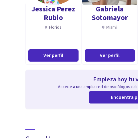
Jessica Perez
Gabriela
Rubio
Sotomayor
Florida
Miami
Ver perfil
Ver perfil
Empieza hoy tu v
Accede a una amplia red de psicólogos calif
Encuentra p