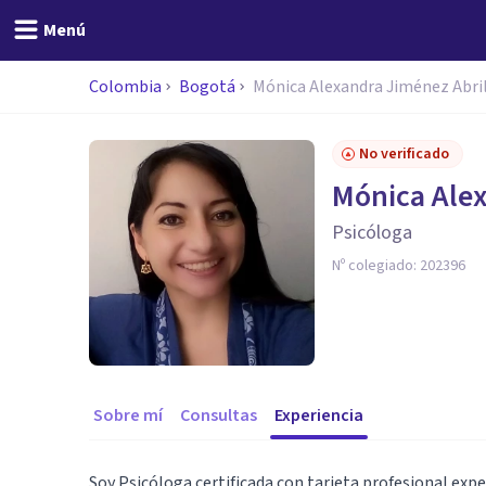
Menú
Colombia
Bogotá
Mónica Alexandra Jiménez Abri
No verificado
Mónica Alex
Psicóloga
Nº colegiado:
202396
Sobre mí
Consultas
Experiencia
Soy Psicóloga certificada con tarjeta profesional exp