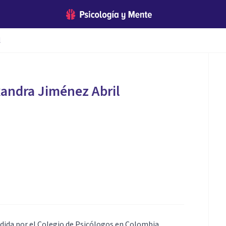
l
andra Jiménez Abril
edida por el Colegio de Psicólogos en Colombia,