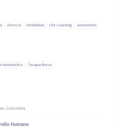
to
Divorcio
Infidelidad
Life Coaching
Autoestima
a Humanística
Terapia Breve
res, Colombia
rrollo Humano