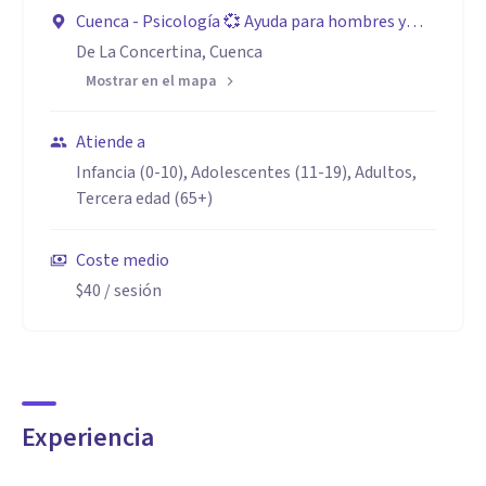
Cuenca - Psicología 💞 Ayuda para hombres y
🌟 ¡𝗛𝗼𝗹𝗮! 𝗦𝗼𝘆 𝗘𝘂𝗴𝗲𝗻𝗶𝗼, 𝗽𝘀𝗶𝗰𝗼́𝗹𝗼𝗴𝗼 𝗲𝘀𝗽𝗲𝗰𝗶𝗮𝗹𝗶𝘀𝘁𝗮 𝗲𝗻
parejas - terapia de polaridad sexual 🍒
De La Concertina, Cuenca
𝗿𝗲𝗹𝗮𝗰𝗶𝗼𝗻𝗲𝘀, 𝗺𝗮𝘀𝗰𝘂𝗹𝗶𝗻𝗶𝗱𝗮𝗱 𝘆 𝗯𝗶𝗲𝗻𝗲𝘀𝘁𝗮𝗿
Mostrar en el mapa
𝗲𝗺𝗼𝗰𝗶𝗼𝗻𝗮𝗹.
Atiende a
💬 𝗧𝗲 𝗮𝗰𝗼𝗺𝗽𝗮𝗻̃𝗼 𝗮 𝗲𝗻𝘁𝗲𝗻𝗱𝗲𝗿 𝘁𝘂 𝗺𝗲𝗻𝘁𝗲,
Infancia (0-10), Adolescentes (11-19), Adultos,
𝗲𝗺𝗼𝗰𝗶𝗼𝗻𝗲𝘀 𝘆 𝗲𝗹𝗮𝗯𝗼𝗿𝗮𝗿 𝗲𝘀𝘁𝗿𝗮𝘁𝗲𝗴𝗶𝗮𝘀 𝗾𝘂𝗲 𝘁𝗲
Tercera edad (65+)
𝗱𝗲𝘃𝘂𝗲𝗹𝘃𝗮𝗻 𝗲𝗹 𝗰𝗼𝗻𝘁𝗿𝗼𝗹 𝘆 𝗲𝗹 𝗲𝗾𝘂𝗶𝗹𝗶𝗯𝗿𝗶𝗼 💪
Coste medio
$40
/ sesión
❤️‍🩹 𝗧𝗲𝗿𝗮𝗽𝗶𝗮 𝗱𝗲 𝗣𝗮𝗿𝗲𝗷𝗮: fortalece la conexión, mejora
la comunicación y reconstruye la intimidad.
🧠 𝗣𝘀𝗶𝗰𝗼𝗹𝗼𝗴𝗶́𝗮 𝗰𝗹𝗶́𝗻𝗶𝗰𝗮: supera bloqueos, gestiona
ansiedad, mejora tu autoestima y bienestar emocional.
Experiencia