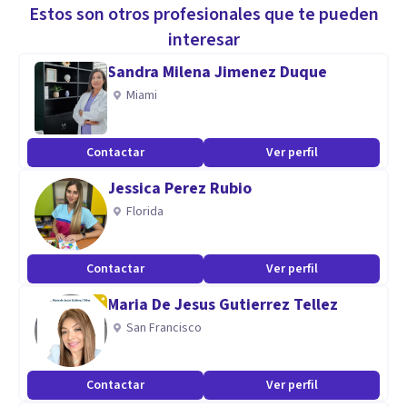
conexión, el deseo y el equilibrio. 🧲
Estos son otros profesionales que te pueden
🔥 También trabajo con hombres que desean recuperar su
interesar
energía, liderazgo y atracción. 🔥
Sandra Milena Jimenez Duque
💘 Domino estrategias de comunicación, seducción y
Miami
construcción de relaciones sanas. 💘
📞 Agenda tu consulta virtual o presencial hoy. 📞
Contactar
Ver perfil
🌱 Estoy aquí para ayudarte a transformar tu bienestar
Jessica Perez Rubio
emocional. 🌱
Florida
Especialidad
Contactar
Ver perfil
🌟 Aprende a conectar y construir relaciones sanas y
auténticas. 🌟
Maria De Jesus Gutierrez Tellez
💔 En mi juventud, viví dificultades para crear vínculos
San Francisco
amorosos, pese a cuidarme físicamente. 💔
👀 Vi relaciones basadas en abuso, interés y falta de
Contactar
Ver perfil