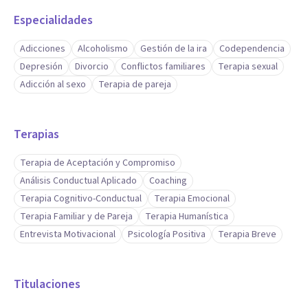
🔥 𝗘𝘅𝗽𝗲𝗿𝘁𝗼 𝗲𝗻 𝗦𝗲𝘅𝘂𝗮𝗹𝗶𝗱𝗮𝗱 𝘆 𝗣𝗼𝗹𝗮𝗿𝗶𝗱𝗮𝗱: recupera el
Especialidades
deseo y la energía erótica en tus vínculos íntimos.
Adicciones
Alcoholismo
Gestión de la ira
Codependencia
🎯 𝗖𝗼𝗮𝗰𝗵𝗶𝗻𝗴 𝗽𝗮𝗿𝗮 𝗛𝗼𝗺𝗯𝗿𝗲𝘀: conecta con tu
Depresión
Divorcio
Conflictos familiares
Terapia sexual
propósito, autenticidad y poder masculino sano.
Adicción al sexo
Terapia de pareja
📞 𝗔𝗴𝗲𝗻𝗱𝗮 𝘁𝘂 𝗲𝘀𝗽𝗮𝗰𝗶𝗼 𝗵𝗼𝘆. ¡𝗝𝘂𝗻𝘁𝗼𝘀 𝗽𝗼𝗱𝗲𝗺𝗼𝘀
Terapias
𝗹𝗼𝗴𝗿𝗮𝗿 𝘁𝘂 𝗰𝗮𝗺𝗯𝗶𝗼! 🙌
Terapia de Aceptación y Compromiso
Análisis Conductual Aplicado
Coaching
Terapia Cognitivo-Conductual
Terapia Emocional
Terapia Familiar y de Pareja
Terapia Humanística
Entrevista Motivacional
Psicología Positiva
Terapia Breve
Titulaciones