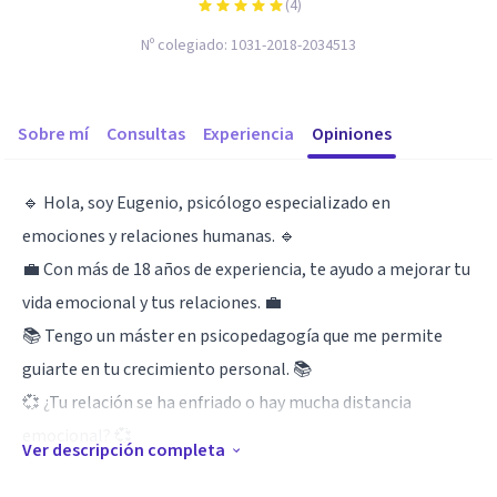
(
4
)
Nº colegiado:
1031-2018-2034513
Sobre mí
Consultas
Experiencia
Opiniones
🔹 Hola, soy Eugenio, psicólogo especializado en
emociones y relaciones humanas. 🔹
💼 Con más de 18 años de experiencia, te ayudo a mejorar tu
vida emocional y tus relaciones. 💼
📚 Tengo un máster en psicopedagogía que me permite
guiarte en tu crecimiento personal. 📚
💞 ¿Tu relación se ha enfriado o hay mucha distancia
emocional? 💞
Ver descripción completa
🧲 Aplico terapia de polaridad sexual para recuperar la