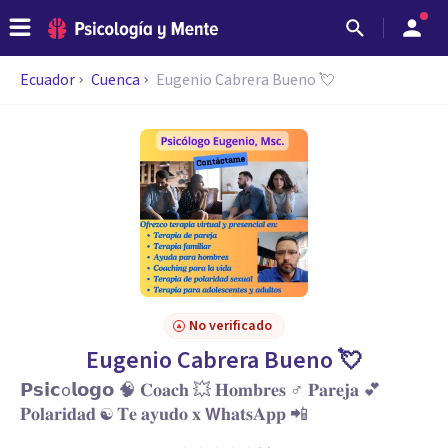
Ecuador
Cuenca
Eugenio Cabrera Bueno 💘
No verificado
Eugenio Cabrera Bueno 💘
𝗣𝘀𝗶𝗰o𝗹𝗼𝗴𝗼 🧠 𝐂𝐨𝐚𝐜𝐡 💥 𝐇𝐨𝐦𝐛𝐫𝐞𝐬 ♂ 𝐏𝐚𝐫𝐞𝐣𝐚 💕
𝐏𝐨𝐥𝐚𝐫𝐢𝐝𝐚𝐝 ☯︎ 𝐓𝐞 𝐚𝐲𝐮𝐝𝐨 𝐱 𝗪𝐡𝐚𝐭𝐬𝐀𝐩𝐩 📲