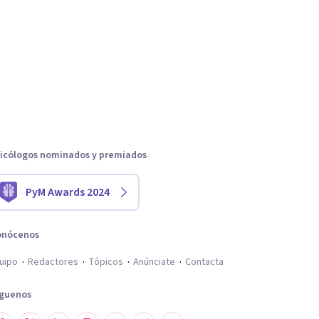
icólogos nominados y premiados
PyM Awards 2024
onócenos
uipo
Redactores
Tópicos
Anúnciate
Contacta
íguenos