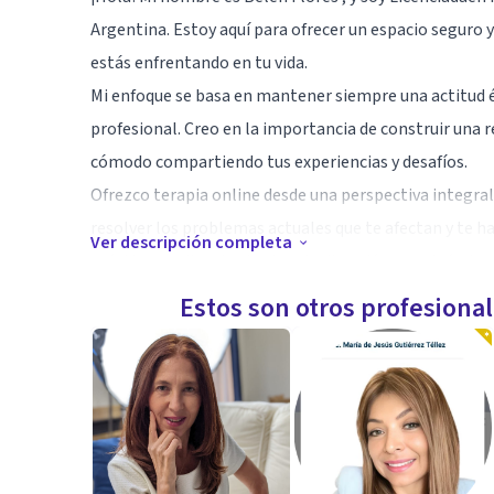
Argentina. Estoy aquí para ofrecer un espacio seguro
estás enfrentando en tu vida.
Mi enfoque se basa en mantener siempre una actitud ét
profesional. Creo en la importancia de construir una 
cómodo compartiendo tus experiencias y desafíos.
Ofrezco terapia online desde una perspectiva integral 
resolver los problemas actuales que te afectan y te h
Ver descripción completa
prácticos, evitando charlas sin dirección y centrándon
tratamiento.
Estos son otros profesiona
Especialidad
Algunos de los motivos por los que me consultan:
Ataques de Pánico
Angustia
Ansiedad