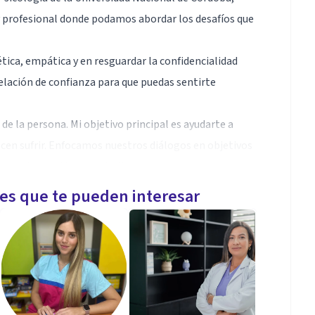
 y profesional donde podamos abordar los desafíos que
ica, empática y en resguardar la confidencialidad
relación de confianza para que puedas sentirte
de la persona. Mi objetivo principal es ayudarte a
acen sufrir. Enfocamos nuestros diálogos en objetivos
os en los motivos que te llevaron a buscar
les que te pueden interesar