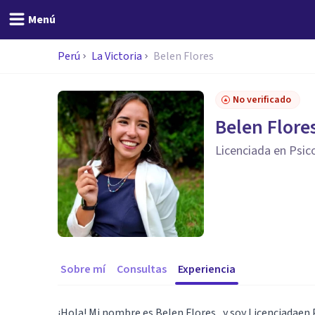
Menú
Perú
La Victoria
Belen Flores
No verificado
Belen Flore
Licenciada en Psic
Sobre mí
Consultas
Experiencia
¡Hola! Mi nombre es Belen Flores , y soy Licenciadaen