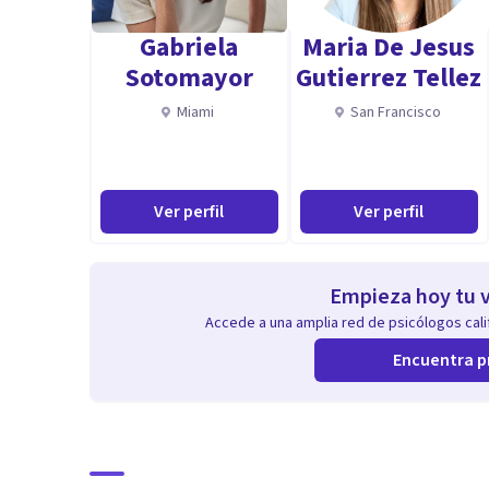
Miedos
Gabriela
Maria De Jesus
Problemáticas vinculares
Sotomayor
Gutierrez Tellez
Dificultades laborales
Miami
San Francisco
Trastornos del sueño
Desorientación e incertidumbre
Somatizaciones
Ver perfil
Ver perfil
Obsesiones
Problemas de pareja
Problemáticas sexuales
Empieza hoy tu v
Pensamientos reiterativos
Accede a una amplia red de psicólogos calif
Duelo
Encuentra p
Tristeza
Desgano
Aptitudes