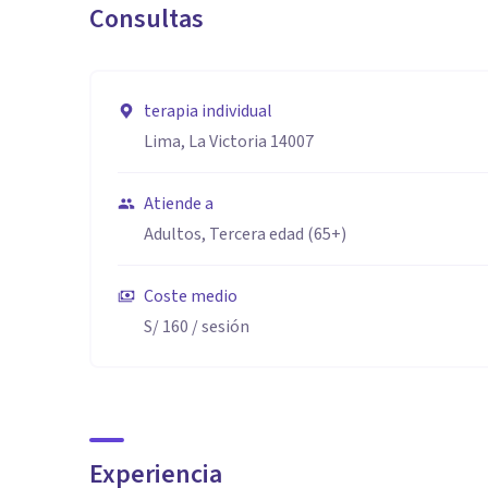
Consultas
Además de mi formación académica, cuento con exper
diseño y ejecución de talleres y capacitaciones para 
adaptarme a diversas situaciones y necesidades, brind
terapia individual
Lima, La Victoria 14007
Atiende a
Adultos, Tercera edad (65+)
Coste medio
S/ 160
/ sesión
Experiencia