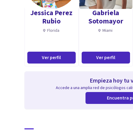
Jessica Perez
Gabriela
Rubio
Sotomayor
Florida
Miami
Ver perfil
Ver perfil
Empieza hoy tu v
Accede a una amplia red de psicólogos calif
Encuentra p