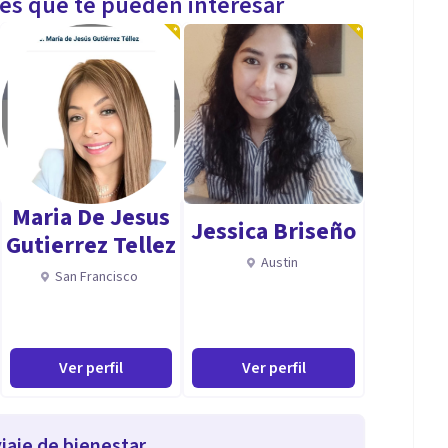
les que te pueden interesar
Maria De Jesus
Jessica Briseño
Gutierrez Tellez
Austin
San Francisco
Ver perfil
Ver perfil
iaje de bienestar