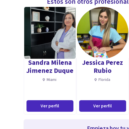
Estos son otros profesiona
Sandra Milena
Jessica Perez
Jimenez Duque
Rubio
Miami
Florida
Ver perfil
Ver perfil
Empieza hoy tu v