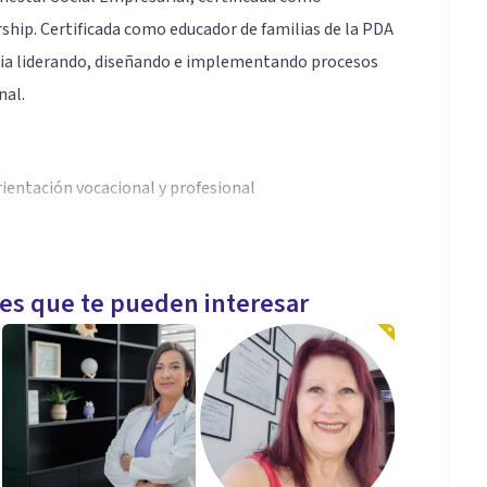
ship. Certificada como educador de familias de la PDA
encia liderando, diseñando e implementando procesos
nal.
rientación vocacional y profesional
os, proyecto de vida (Orientación profesional y
les que te pueden interesar
ajo, coaching de vida