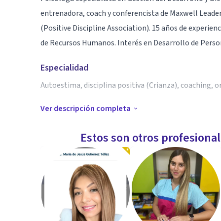
entrenadora, coach y conferencista de Maxwell Leader
(Positive Discipline Association). 15 años de experi
de Recursos Humanos. Interés en Desarrollo de Perso
Especialidad
Autoestima, disciplina positiva (Crianza), coaching, o
Ver descripción completa
Aptitudes
Experiencia en manejo de conflictos entre padres e hij
Estos son otros profesiona
vocacional), entrenamiento a lideres y equipos de trab