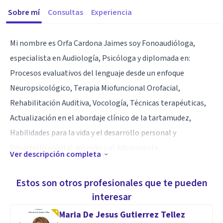
Sobre mí
Consultas
Experiencia
Mi nombre es Orfa Cardona Jaimes soy Fonoaudióloga,
especialista en Audiología, Psicóloga y diplomada en:
Procesos evaluativos del lenguaje desde un enfoque
Neuropsicológico, Terapia Miofuncional Orofacial,
Rehabilitación Auditiva, Vocología, Técnicas terapéuticas,
Actualización en el abordaje clínico de la tartamudez,
Habilidades para la vida y el desarrollo personal y
Desarrollo mental del niño y el Adolescente.
Ver descripción completa
Con 20 años de experiencia ayudando a familias y padres con
niños, adolescentes y adultos con dificultades en las áreas
Estos son otros profesionales que te pueden
del Lenguaje, Habla, Voz y Terapia Miofuncional; teniendo
interesar
un enfoque integral acompañado de la mirada Psicológica
Maria De Jesus Gutierrez Tellez
para orientar a familias o personas que presentan Ansiedad