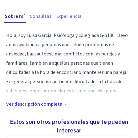
Sobre mí
Consultas
Experiencia
Hola, soy Luisa García, Psicóloga y colegiada G-5130. Llevo
años ayudando a personas que tienen problemas de
ansiedad, baja autoestima, conflictos con las parejas y
familiares, también a aquellas personas que tienen
dificultades a la hora de encontrar o mantener una pareja.
En general personas que tienen dificultades a la hora de
saber gestionar sus emociones y tener una vida plena.
Ver descripción completa
Especialidad
Te ayudaré a conseguir los objetivos que te propongas, sean
Estos son otros profesionales que te pueden
de ámbito personal, profesional o familiar.
interesar