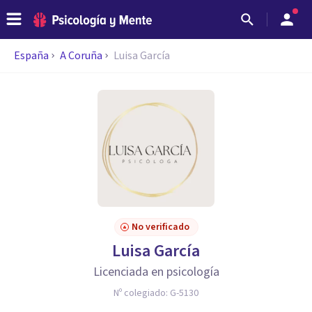
España
A Coruña
Luisa García
No verificado
Luisa García
Licenciada en psicología
Nº colegiado:
G-5130