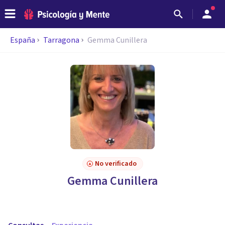
España
Tarragona
Gemma Cunillera
No verificado
Gemma Cunillera