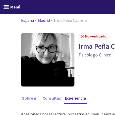
Menú
España
Madrid
Irma Peña Cabrera
No verificado
Irma Peña C
Psicólogo Clínico
Sobre mí
Consultas
Experiencia
Apasionada por la lectura, por estudiar y seguir apren