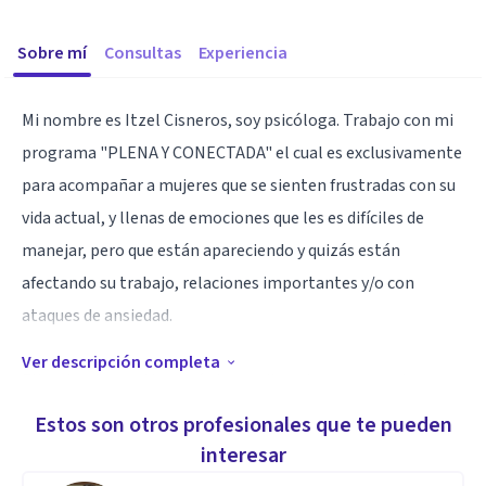
Sobre mí
Consultas
Experiencia
Mi nombre es Itzel Cisneros, soy psicóloga. Trabajo con mi
programa "PLENA Y CONECTADA" el cual es exclusivamente
para acompañar a mujeres que se sienten frustradas con su
vida actual, y llenas de emociones que les es difíciles de
manejar, pero que están apareciendo y quizás están
afectando su trabajo, relaciones importantes y/o con
ataques de ansiedad.
Ver descripción completa
Ellas desean sentirse más tranquilas y buscan escucharse
para volverse a darse el valor que merecen. Puede que
Estos son otros profesionales que te pueden
sienten que en el ámbito profesional les ha ido bien, pero
interesar
no entienden por que no logran sentirse plenas.