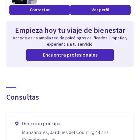
te orientare de la mejor manera posible.
Contactar
Ver perfil
Las acompaño a descubrir ese dialogo interno que les hace
Empieza hoy tu viaje de bienestar
daño y el que te ayuda a avanzar hacia tus metas, a
Accede a una amplia red de psicólogos calificados. Empatía y
experiencia a tu servicio.
encontrar estrategias para conectar con sus emociones sin
sentirse expuestas, y a conocer tipos de relaciones en donde
Encuentra profesionales
se sientan escuchadas por la otra persona.
Si te interesa conocer más, o conoces a alguien que le pueda
ayudar y además podemos quedar en contacto.
Consultas
Dirección principal
Manzanares, Jardines del Country, 44210