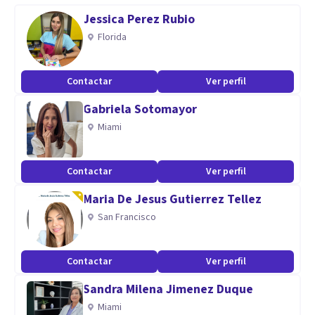
encuentro, el vínculo, la contención y la palabra.
Jessica Perez Rubio
Juntos ya sea de manera presencial o de manera remota
Florida
trabajaremos para crear herramientas orientadas hacia la
modificación de conductas.
Contactar
Ver perfil
Atiendo niños, adolescentes y adultos.
Gabriela Sotomayor
También terapia de pareja.
Miami
Especialidad
Contactar
Ver perfil
Niños.
Adolescentes
Maria De Jesus Gutierrez Tellez
Adultos.
San Francisco
Parejas.
Contactar
Ver perfil
Aptitudes
Sandra Milena Jimenez Duque
Empatía-disciplina- carisma-respeto-profesionalismo-
Miami