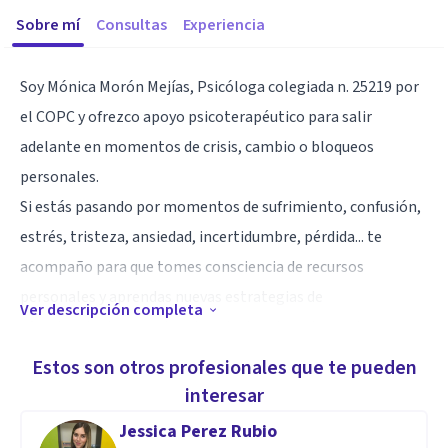
Sobre mí
Consultas
Experiencia
Soy Mónica Morón Mejías, Psicóloga colegiada n. 25219 por
el COPC y ofrezco apoyo psicoterapéutico para salir
adelante en momentos de crisis, cambio o bloqueos
personales.
Si estás pasando por momentos de sufrimiento, confusión,
estrés, tristeza, ansiedad, incertidumbre, pérdida... te
acompaño para que tomes consciencia de recursos
personales y aprendas nuevas estrategias de
Ver descripción completa
afrontamiento emocional y relacional que te ayuden a
recuperar tu bienestar.
Estos son otros profesionales que te pueden
Mi perspectiva a la hora de abordar el proceso terapéutico
interesar
es humanista, poniendo especial atención en facilitar que
Jessica Perez Rubio
cada persona contacte con sus vivencias durante la sesión y