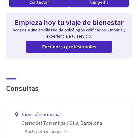
Contactar
Ver perfil
empoderamiento y desarrollo personal.
Empieza hoy tu viaje de bienestar
Aptitudes
Accede a una amplia red de psicólogos calificados. Empatía y
▪︎Licenciada en Psicología. UB. 2002
experiencia a tu servicio.
▪︎Postgrado en Sexología Clínica. IESP/UdG. 2023
Encuentra profesionales
▪︎Curso universitario de especialización en dependencia
emocional. Universidad Europea Miguel de Cervantes. 2022.
▪︎Curso de intervención psicoemocional breve en adultos.
Centro GRAT. 2023
Consultas
▪︎Formación en Facilitación Sistémica. Arise Culture &
People. 2019.
▪︎Especialización en Terapia Gestalt. AETG. 2015
Dirección principal
▪︎Formación en Coaching Ejecutivo. ICF. 2012
Carrer del Torrent de l'Olla, Barcelona
▪︎Master Practitioner en PNL. AEPNL. 2012
Mostrar en el mapa