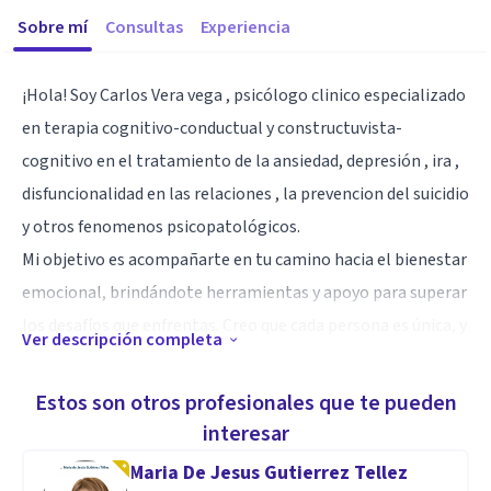
Sobre mí
Consultas
Experiencia
¡Hola! Soy Carlos Vera vega , psicólogo clinico especializado
en terapia cognitivo-conductual y constructuvista-
cognitivo en el tratamiento de la ansiedad, depresión , ira ,
disfuncionalidad en las relaciones , la prevencion del suicidio
y otros fenomenos psicopatológicos.
Mi objetivo es acompañarte en tu camino hacia el bienestar
emocional, brindándote herramientas y apoyo para superar
los desafíos que enfrentas. Creo que cada persona es única, y
Ver descripción completa
juntos trabajaremos para encontrar soluciones adaptadas a
tus necesidades. Si sientes que necesitas hablar, estaré aquí
Estos son otros profesionales que te pueden
para escucharte y apoyarte en todo momento. ¡No estás
interesar
solo en este proceso!
Maria De Jesus Gutierrez Tellez