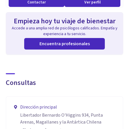
Contactar
Ver perfil
• Diplomado en Prevención del Suicidio
• Diplomado en Psicología Clínica Infantil
Empieza hoy tu viaje de bienestar
• Diplomado en Psicoterapia Cognitiva-Constructivista
Accede a una amplia red de psicólogos calificados. Empatía y
• Diplomado en Peritaje Psicológico Forense en Contexto
experiencia a tu servicio.
Judicial
Encuentra profesionales
• Diplomado en Neurociencias
• Diplomado en Derechos Humanos
• Magíster en Educación
Cada una de estas especializaciones me permite ofrecer una
Consultas
atención integral y personalizada, abordando los desafíos
emocionales y psicológicos desde diferentes perspectivas.
Dirección principal
Aptitudes
Libertador Bernardo O'Higgins 934, Punta
ademas de mis estudios ; Diplomado en Prevención del
Arenas, Magallanes y la Antártica Chilena
Suicidio, Diplomado en Psicología Clínica Infantil,