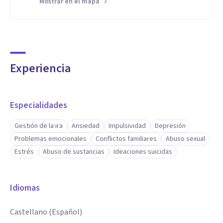
Mostrar en el mapa
Diplomado en Psicoterapia Cognitiva-Constructivista,
Diplomado en Peritaje Psicológico Forense en Contexto
Judicial, Diplomado en Neurociencias, Diplomado en
Derechos Humanos, Magíster en Educación
Experiencia
Especialidades
Gestión de la ira
Ansiedad
Impulsividad
Depresión
Problemas emocionales
Conflictos familiares
Abuso sexual
Estrés
Abuso de sustancias
Ideaciones suicidas
Idiomas
Castellano (Español)