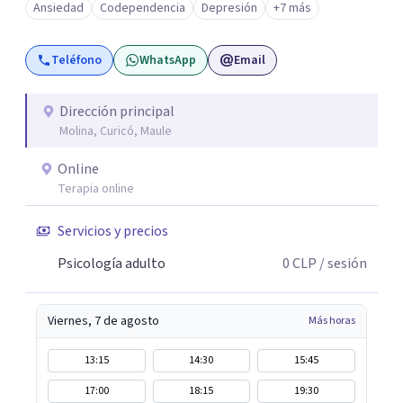
Ansiedad
Codependencia
Depresión
+7 más
profunda, avanzando a un ritmo acorde a la historia y
necesidades de cada persona. Si buscas un
Teléfono
WhatsApp
Email
acompañamiento profesional, humano y comprometido
con procesos terapéuticos reales y sostenidos, será un
honor acompañarte.
Dirección principal
Molina, Curicó, Maule
Online
Terapia online
Servicios y precios
Psicología adulto
0
CLP
/ sesión
Viernes, 7 de agosto
Más horas
13:15
14:30
15:45
17:00
18:15
19:30