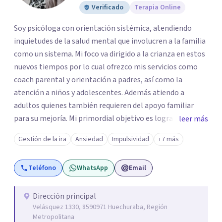
Verificado
Terapia Online
Soy psicóloga con orientación sistémica, atendiendo
inquietudes de la salud mental que involucren a la familia
como un sistema. Mi foco va dirigido a la crianza en estos
nuevos tiempos por lo cual ofrezco mis servicios como
coach parental y orientación a padres, así como la
atención a niños y adolescentes. Además atiendo a
adultos quienes también requieren del apoyo familiar
para su mejoría. Mi primordial objetivo es lograr un
leer más
vínculo cercano con mis pacientes, para así establecer
Gestión de la ira
Ansiedad
Impulsividad
+7 más
confianzas mutuas con la idea de realizar un proceso
terapéutico, que les permita obtener resultados de
Teléfono
WhatsApp
Email
bienestar, que a su vez les facilite llegar a ser personas
integrales, capaces de enfrentar los conflictos pero a la
vez el disfrute de una vida sana, en un auténtico descubrir
Dirección principal
Velásquez 1330, 8590971 Huechuraba, Región
de sus habilidades y recursos personales que además les
Metropolitana
haga ser capaces de aceptarse a plenitud.