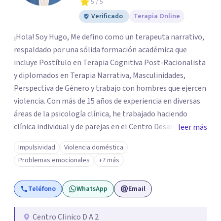
5
/ 5
Verificado
Terapia Online
¡Hola! Soy Hugo, Me defino como un terapeuta narrativo,
respaldado por una sólida formación académica que
incluye Postítulo en Terapia Cognitiva Post-Racionalista
y diplomados en Terapia Narrativa, Masculinidades,
Perspectiva de Género y trabajo con hombres que ejercen
violencia. Con más de 15 años de experiencia en diversas
áreas de la psicología clínica, he trabajado haciendo
clínica individual y de parejas en el Centro Desafío de
leer más
Pareja y el Centro de Diálisis Renacer, coordinando el
Impulsividad
Violencia doméstica
Programa de Resocialización Para hombre que ejercen
Problemas emocionales
+7 más
Violencia contra la Pareja (PRHEVIP) y siendo docente en
la Universidad de Aconcagua impartiendo cátedras de
Teléfono
WhatsApp
Email
Psicología Social y Teoría de Sistemas Psicológicos y
permanentemente en consulta particular.
Centro Clinico D A 2