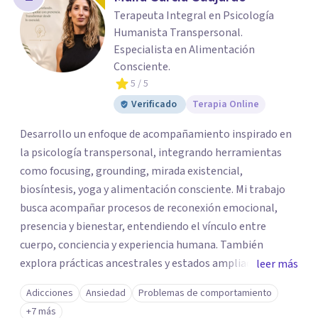
Terapeuta Integral en Psicología
Humanista Transpersonal.
Especialista en Alimentación
Consciente.
5
/ 5
Verificado
Terapia Online
Desarrollo un enfoque de acompañamiento inspirado en
la psicología transpersonal, integrando herramientas
como focusing, grounding, mirada existencial,
biosíntesis, yoga y alimentación consciente. Mi trabajo
busca acompañar procesos de reconexión emocional,
presencia y bienestar, entendiendo el vínculo entre
cuerpo, conciencia y experiencia humana. También
explora prácticas ancestrales y estados ampliados de
leer más
conciencia como caminos de introspección,
Adicciones
Ansiedad
Problemas de comportamiento
resignificación emocional y crecimiento personal. Se
+7 más