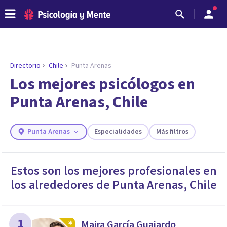
Directorio
Chile
Punta Arenas
ENCONTRAR MI TERAPEUTA
¿Necesitas ayuda para encontrar el
Los mejores psicólogos en
psicólogo adecuado?
Punta Arenas, Chile
Responde a unas breves preguntas y te ofreceremos
los profesionales que más se ajustan a tus
necesidades.
Punta Arenas
Especialidades
Más filtros
Responder cuestionario
Estos son los mejores profesionales en
los alrededores de
Punta Arenas
,
Chile
1
Maira García Guajardo