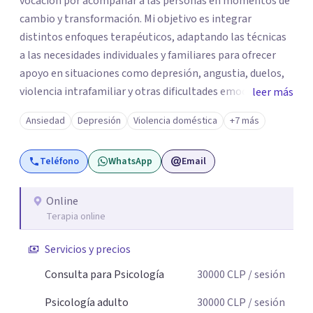
vocación por acompañar a las personas en momentos de
cambio y transformación. Mi objetivo es integrar
distintos enfoques terapéuticos, adaptando las técnicas
a las necesidades individuales y familiares para ofrecer
apoyo en situaciones como depresión, angustia, duelos,
violencia intrafamiliar y otras dificultades emocionales,
leer más
tanto a nivel individual, de pareja o familiar. Cuento con
Ansiedad
Depresión
Violencia doméstica
+7 más
más de 10 años de experiencia profesional en consulta
privada y en diversas instituciones de salud mental,
Teléfono
WhatsApp
Email
trabajando con adolescentes, adultos jóvenes, adultos y
personas mayores. Mi enfoque principal es la
Psicoterapia Sistémica, una metodología que considera
Online
Terapia online
las dinámicas y relaciones dentro de cada sistema
(individual, familiar, de pareja o grupal). A través de
Servicios y precios
técnicas como la Terapia Breve Sistémica y la Terapia
Enfocada en Soluciones, busco comprender cómo los
Consulta para Psicología
30000
CLP
/ sesión
contextos y vínculos influyen en el bienestar de cada
Psicología adulto
30000
CLP
/ sesión
persona, promoviendo un cambio duradero, significativo