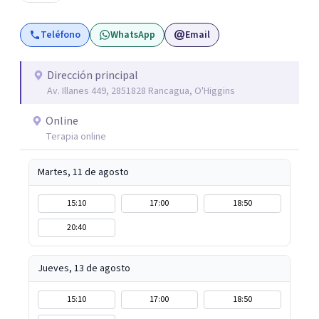
caracteriza por crear espacios cálidos y humanos,
orientados a la autenticidad, la escucha y el desarrollo de
Teléfono
WhatsApp
Email
una relación más consciente con uno mismo y con la vida.
Dirección principal
Av. Illanes 449, 2851828 Rancagua, O'Higgins
Online
Terapia online
Martes, 11 de agosto
15:10
17:00
18:50
20:40
Jueves, 13 de agosto
15:10
17:00
18:50