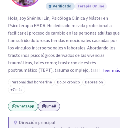
Verificado
Terapia Online
Hola, soy Shénhui Lín, Psicóloga Clínica y Máster en
Psicoterapia EMDR. He dedicado mi vida profesional a
facilitar el proceso de cambio en las personas adultas que
han sufrido dolorosas heridas emocionales causadas por
los vínculos interpersonales y laborales. Abordando los
trastornos psicológicos derivados de las vivencias
traumáticas, tales como; trastorno de estrés
postraumático (TEPT), trauma complejo, trastornos
leer más
disociativos, ansiedad, depresión, trastorno límite de la
Personalidad borderline
Dolor crónico
Depresión
personalidad. Como también la posibilidad de salir
+7 más
adelante y reparar el daño en quienes han sido víctimas
de abuso, violencia de género, maltrato en ambiente
WhatsApp
Email
laboral o mobbing, entre otros. Mi enfoque es
proporcionar un espacio seguro y comprensivo donde las
personas puedan sentirse escuchadas y apoyadas, en su
Dirección principal