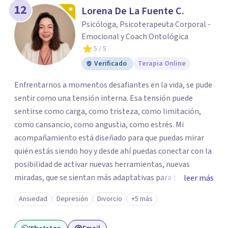
12
Lorena De La Fuente C.
Psicóloga, Psicoterapeuta Corporal -
Emocional y Coach Ontológica
5
/ 5
Verificado
Terapia Online
Enfrentarnos a momentos desafiantes en la vida, se pude
sentir como una tensión interna. Esa tensión puede
sentirse como carga, como tristeza, como limitación,
como cansancio, como angustia, como estrés. Mi
acompañamiento está diseñado para que puedas mirar
quién estás siendo hoy y desde ahí puedas conectar con la
posibilidad de activar nuevas herramientas, nuevas
miradas, que se sientan más adaptativas para ti y para la
leer más
forma en la que quieres vivir todos los ámbitos de tu vida.
Ansiedad
Depresión
Divorcio
+5 más
Así también, para que puedas recordar tu valor interior,
para que logres re conocerte y confiar en tus talentos y