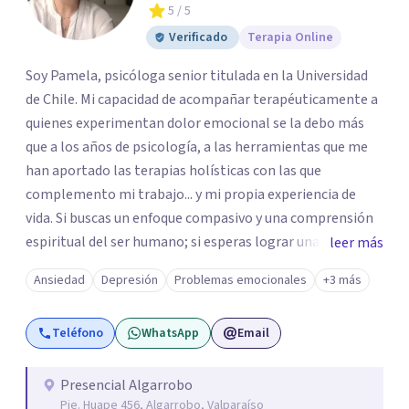
5
/ 5
Verificado
Terapia Online
Soy Pamela, psicóloga senior titulada en la Universidad
de Chile. Mi capacidad de acompañar terapéuticamente a
quienes experimentan dolor emocional se la debo más
que a los años de psicología, a las herramientas que me
han aportado las terapias holísticas con las que
complemento mi trabajo... y mi propia experiencia de
vida. Si buscas un enfoque compasivo y una comprensión
espiritual del ser humano; si esperas lograr una sanación
leer más
emocional profunda y duradera, te espero en sesión.
Ansiedad
Depresión
Problemas emocionales
+3 más
Atiendo con frecuencia a personas que han convivido por
meses o años con síntomas de depresión y ansiedad,
Teléfono
WhatsApp
Email
principalmente mujeres adultas y adolescentes.
Necesitas saber que el cambio es posible y accesible. Un
abrazo, Pamela
Presencial Algarrobo
Pje. Huape 456, Algarrobo, Valparaíso