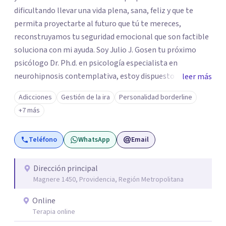
dificultando llevar una vida plena, sana, feliz y que te
permita proyectarte al futuro que tú te mereces,
reconstruyamos tu seguridad emocional que son factible
soluciona con mi ayuda. Soy Julio J. Gosen tu próximo
psicólogo Dr. Ph.d. en psicología especialista en
neurohipnosis contemplativa, estoy dispuesto y deseoso
leer más
de acompañarte en este camino de auto descubrimiento
Adicciones
Gestión de la ira
Personalidad borderline
y crecimiento personal dejando atrás todo aquello que
+7 más
nos impiden avanzar y ser exitosos.Vamos a transitar
juntos el camino a tu sanidad. DFisponible y atento a tu
Teléfono
WhatsApp
Email
llamado un abrazo cordial.
Dirección principal
Magnere 1450, Providencia, Región Metropolitana
Online
Terapia online