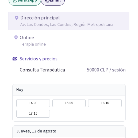
WhatsApp
Email
dar pasos firmes hacia los cambios que deseas tanto en el
ámbito personal como en el profesional. Soy Lorena de la
Fuente, Psicóloga, Psicoterapeuta Corporal - Emocional
Dirección principal
Av. Las Condes, Las Condes, Región Metropolitana
y Coach Ontológica y estoy disponible para acompañarte
si decides iniciar este viaje, agenda tu sesión y caminemos
Online
juntos hacia el futuro que deseas.
Terapia online
Servicios y precios
Consulta Terapéutica
50000
CLP
/ sesión
Hoy
14:00
15:05
16:10
17:15
Jueves, 13 de agosto