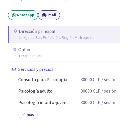
cuidando siempre un encuadre seguro, respetuoso y a tu
ritmo. Atiendo principalmente en modalidad online y
WhatsApp
Email
también presencial en Santiago, según disponibilidad.
Registro en la Superintendencia de Salud (RNPI 826604).
Dirección principal
La Hijuela Sur, Peñalolén, Región Metropolitana
Online
Terapia online
Servicios y precios
Consulta para Psicología
30000
CLP
/ sesión
Psicología adulto
30000
CLP
/ sesión
Psicología infanto-juvenil
30000
CLP
/ sesión
+
1
más