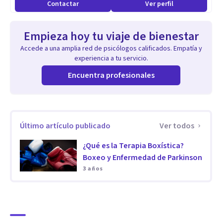
Contactar
Ver perfil
Aptitudes
Se trabaja desde una perspectiva de colaboración donde se
Empieza hoy tu viaje de bienestar
estimula la creatividad de las personas.
Accede a una amplia red de psicólogos calificados. Empatía y
Se desarrollan y utilizan técnicas de mente y cuerpo donde,
experiencia a tu servicio.
en ocasiones, se complementan con ejercicio físico.
Encuentra profesionales
Se utilizan metáforas y asignaturas donde se incluyen la
cultura popular.
Se trabaja arte terapia, biblioterapia, musicoterapia..entre
Último artículo publicado
Ver todos
otras.
¿Qué es la Terapia Boxística?
Boxeo y Enfermedad de Parkinson
3 años