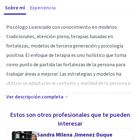
Sobre mí
Experiencia
Piscólogo Licenciado con conocimiento en modelos
tradicionales, atención plena, terapias basadas en
fortalezas, modelos de tercera generación y psicología
positiva. El enfoque de terapia es uno holístico que toma
como punto de partida las fortalezas de la persona para
trabajar áreas a mejorar. Las estrategias y modelos ha
utilizar se adaptarán al contexto y realidad de la persona a
recibir el servicio siguiendo las directrices de los estándares
Ver descripción completa
de diversidad. La relación terapéutica busca empoderar a la
persona a ser la herramienta de su propio cambio y que
Estos son otros profesionales que te pueden
estas puedan identificar en ellas mismas cualidades que le
interesar
puedan guiar a su mejor versión.
Sandra Milena Jimenez Duque