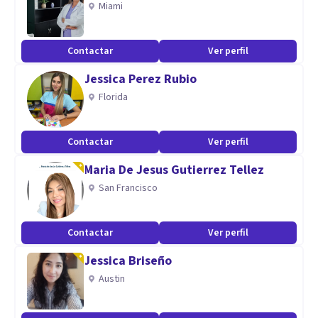
Miami
Al momento solo se brindan servicios de terapia virtual.
Contactar
Ver perfil
Especialidad
Jessica Perez Rubio
Se trabaja todo tipo de población adulta en modalidad
Florida
virtual.
Como terapeuta he trabajado con poblaciones de trastorno
Contactar
Ver perfil
mental severo hasta situaciones cotidianas que requieren
atención clínica.
Maria De Jesus Gutierrez Tellez
Entre los modelos utilizados se encuentran:
San Francisco
Terapias de tercera generación
Contactar
Ver perfil
Técnicas y psicoeducación sobre terapias complementarias
Jessica Briseño
Psicología Positiva
Austin
Modelos tradicionales