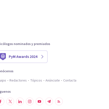
icólogos nominados y premiados
PyM Awards 2024
onócenos
uipo
Redactores
Tópicos
Anúnciate
Contacta
íguenos