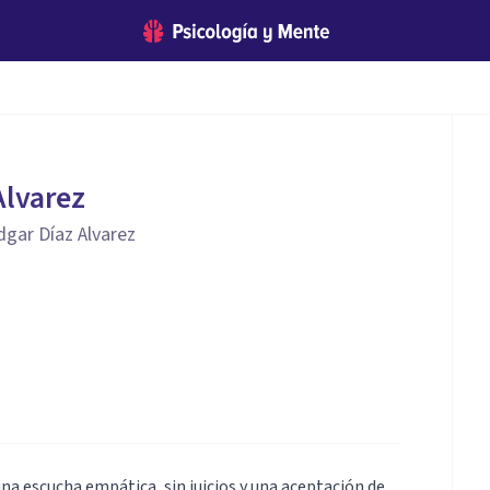
Alvarez
dgar Díaz Alvarez
 escucha empática, sin juicios y una aceptación de