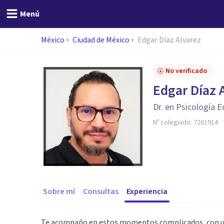
Menú
México
Ciudad de México
Edgar Díaz Alvarez
No verificado
Edgar Díaz 
Dr. en Psicología E
Nº colegiado:
7261914
Sobre mí
Consultas
Experiencia
Te acompaño en estos momentos complicados, con una