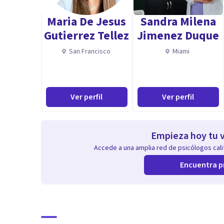
Experiencia.
Maria De Jesus
Sandra Milena
Formación académica.
Gutierrez Tellez
Jimenez Duque
Atención profesional.
San Francisco
Miami
Ver perfil
Ver perfil
Empieza hoy tu v
Accede a una amplia red de psicólogos calif
Encuentra p