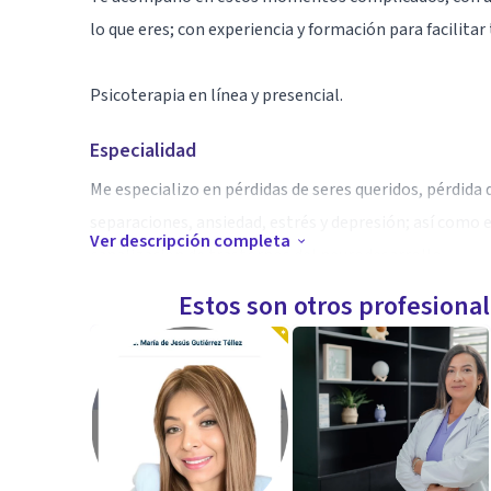
lo que eres; con experiencia y formación para facilitar 
Psicoterapia en línea y presencial.
Especialidad
Me especializo en pérdidas de seres queridos, pérdida de
separaciones, ansiedad, estrés y depresión; así como 
Ver descripción completa
canalización de trastornos del neurodesarrollo.
Estos son otros profesiona
Aptitudes
Escucha empática.
Comprensión.
Entendimiento.
Acompañamiento.
Facilitación de procesos de vida.