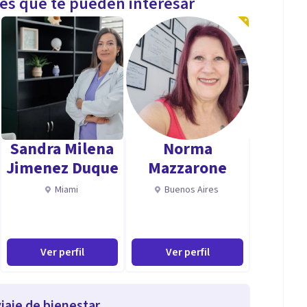
les que te pueden interesar
Sandra Milena
Norma
Jimenez Duque
Mazzarone
Miami
Buenos Aires
Ver perfil
Ver perfil
iaje de bienestar