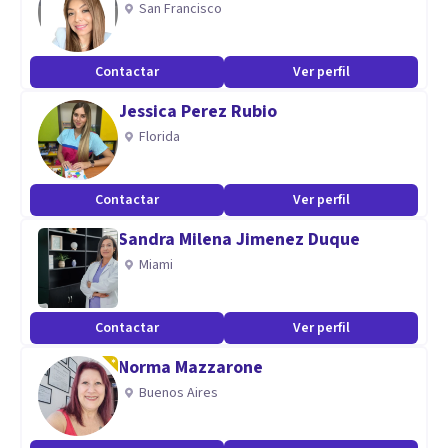
San Francisco
Máster en terapias conductuales
Diplomado en estimulación cognitiva
Contactar
Ver perfil
Diplomado en psicotraumatología
Jessica Perez Rubio
Diplomado en Terapia Dialectico Conductual
Florida
Especialidad en TOC
Contactar
Ver perfil
Sandra Milena Jimenez Duque
Miami
Contactar
Ver perfil
Norma Mazzarone
Buenos Aires