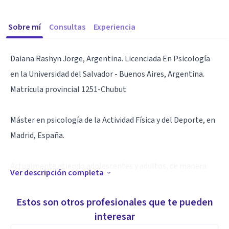
Sobre mí
Consultas
Experiencia
Daiana Rashyn Jorge, Argentina. Licenciada En Psicología
en la Universidad del Salvador - Buenos Aires, Argentina.
Matrícula provincial 1251-Chubut
Máster en psicología de la Actividad Física y del Deporte, en
Madrid, España.
Actualmente atiendo adolescentes y adultos, de manera
Ver descripción completa
online. Psicoterapia clínica, cognitivo-conductual y
deportvia.
Estos son otros profesionales que te pueden
interesar
Cursos y congresos realizados para distintas especialidades