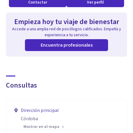
Contactar
Ver perfil
coloca en oídos de un total desconocido su historia más
privada.
Empieza hoy tu viaje de bienestar
Accede a una amplia red de psicólogos calificados. Empatía y
Aptitudes
experiencia a tu servicio.
Me considero un profesional integro que aloja el
Encuentra profesionales
sufrimiento del otro como un sujeto de derechos que se
merece una escucha ética y responsable. Por lo tanto
cualquier hecho o momento de las sesiones en las que se
sienta incomodo o angustiado, prefiero no ahondar y
Consultas
continuar conversando sobre lo que el consultante desee
avanzar.
Dirección principal
Córdoba
Mostrar en el mapa