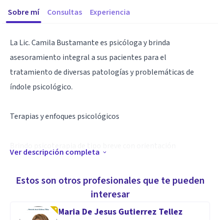
Sobre mí
Consultas
Experiencia
La Lic. Camila Bustamante es psicóloga y brinda
asesoramiento integral a sus pacientes para el
tratamiento de diversas patologías y problemáticas de
índole psicológico.
Terapias y enfoques psicológicos
Brindo psicoterapia de tipo breve con orientación
Ver descripción completa
sistémica, especialmente para adolescentes y adultos y/o
sus familias o parejas. El servicio que ofrezco es integral y
Estos son otros profesionales que te pueden
personalizado, teniendo en cuenta en primer lugar el factor
interesar
humano a la hora de escuchar las historias de consulta que
Maria De Jesus Gutierrez Tellez
las personas consultantes traen a sesión. Se considera que