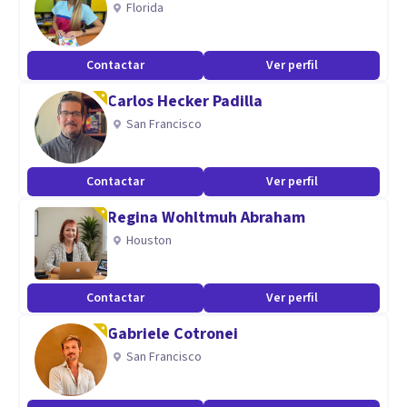
Florida
Aptitudes
Preparador Físico especializado en deportes de alto
Contactar
Ver perfil
rendimiento
Carlos Hecker Padilla
Profesor de Educación Fisica
San Francisco
Director Técnico de Futbol
Director Técnico Fútbol Pro
Profesor Nacional de Educación Física
Contactar
Ver perfil
Analista Táctico de Fútbol
Regina Wohltmuh Abraham
Técnico en Recursos Humanos
Houston
Comentarista Deportivo
Contactar
Ver perfil
Gabriele Cotronei
San Francisco