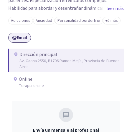
pacientes. Especialización en vínculos complejos:
Habilidad para abordar y desentrañar dinámicas
leer más
complejas en relaciones personales. Técnicas basadas en
Adicciones
Ansiedad
Personalidad borderline
+5 más
evidencia: Uso de enfoques respaldados
científicamenteEmpatía y conexión genuina: Capacidad
Email
para generar un espacio seguro donde los pacientes se
sientan escuchados, comprendidos y apoyados en su
proceso de recuperación.
Dirección principal
Av. Gaona 2550, B1706 Ramos Mejía, Provincia de Buenos
Aires
Online
Terapia online
Envía un mensaje al profesional