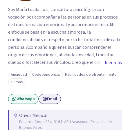
Soy María Lucila Lois, consultora psicológica con
vocación por acompañar a las personas en sus procesos
de transformación emocional y autoconocimiento. Mi
enfoque se basa en la escucha amorosa, la
confidencialidad y el respeto por la historia única de cada
persona. Acompaño a quienes buscan comprender el
origen de sus emociones, aliviar la ansiedad, transitar
duelos o fortalecer sus vínculos. Creo que el camino hacia
leer más
una vida más auténtica comienza cuando nos animamos
Ansiedad
Codependencia
Habilidades de afrontamiento
a mirar hacia adentro y a reconocer las raíces de lo que
+7 más
sentimos.
WhatsApp
Email
Olivos Medical
Eduardo Costa 884, B1641AFH Acassuso, Provincia de
Buenos Aires