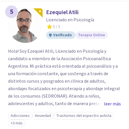
5
Ezequiel Atili
Licenciado en Psicología
5
/ 5
Verificado
Terapia Online
Hola! Soy Ezequiel Atili, Licenciado en Psicología y
candidato a miembro de la Asociación Psicoanalítica
Argentina. Mi práctica está orientada al psicoanálisis y a
una formación constante, que sostengo a través de
distintos cursos y posgrados en clínica de adultos,
abordajes focalizados en psicoterapia y abordaje integral
de los consumos (SEDRONAR). Atiendo a niños,
adolescentes y adultos, tanto de manera presencial
leer más
como online. Trabajo con distintas problemáticas como
Adicciones
Ansiedad
Trastornos del espectro autista
depresión, ataques de pánico, adicciones, trastornos
+3 más
alimentarios, trastornos del espectro autista (TEA) y