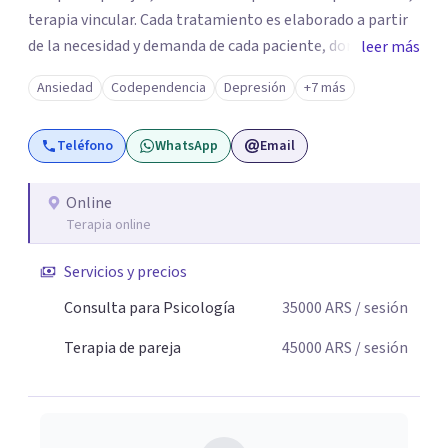
terapia vincular. Cada tratamiento es elaborado a partir
de la necesidad y demanda de cada paciente, donde
leer más
ambos vamos ejercer un papel activo en la orientación de
Ansiedad
Codependencia
Depresión
+7 más
la terapia. Para ello utilizo recursos técnicos amplios y
flexibles, adaptados al momento y problemática de cada
Teléfono
WhatsApp
Email
persona.
Online
Terapia online
Servicios y precios
Consulta para Psicología
35000
ARS
/ sesión
Terapia de pareja
45000
ARS
/ sesión