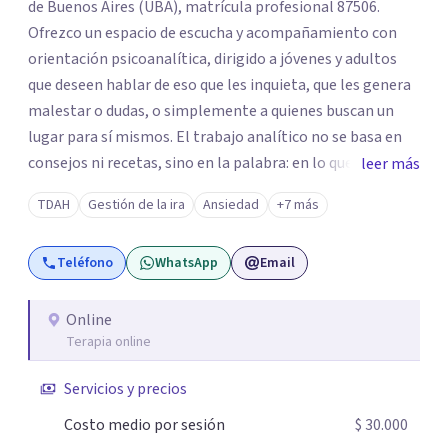
de Buenos Aires (UBA), matrícula profesional 87506.
Ofrezco un espacio de escucha y acompañamiento con
orientación psicoanalítica, dirigido a jóvenes y adultos
que deseen hablar de eso que les inquieta, que les genera
malestar o dudas, o simplemente a quienes buscan un
lugar para sí mismos. El trabajo analítico no se basa en
consejos ni recetas, sino en la palabra: en lo que cada
leer más
quien puede decir de su historia, de su deseo, de su
TDAH
Gestión de la ira
Ansiedad
+7 más
malestar... En el encuentro con un analista se abre la
posibilidad de pensar de otro modo eso que hasta ahora
Teléfono
WhatsApp
Email
parecía sin salida.
Online
Terapia online
Servicios y precios
Costo medio por sesión
$ 30.000