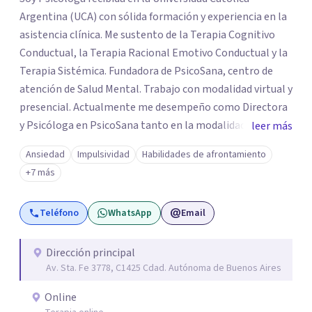
Argentina (UCA) con sólida formación y experiencia en la
asistencia clínica. Me sustento de la Terapia Cognitivo
Conductual, la Terapia Racional Emotivo Conductual y la
Terapia Sistémica. Fundadora de PsicoSana, centro de
atención de Salud Mental. Trabajo con modalidad virtual y
presencial. Actualmente me desempeño como Directora
y Psicóloga en PsicoSana tanto en la modalidad
leer más
presencial como la modalidad online. Busco poder
Ansiedad
Impulsividad
Habilidades de afrontamiento
acompañarte en tu proyecto de vida, de
+7 más
autoconocimiento, autoestima, bienestar y amor propio.
Mi objetivo es poder ayudarte a conocer tus emociones
Teléfono
WhatsApp
Email
desde una estabilidad emocional para lograr una
adecuada inteligencia emocional. A la par colaboro con el
Lic. Ricardo L.M. Boucherie, quien posee una orientación
Dirección principal
Av. Sta. Fe 3778, C1425 Cdad. Autónoma de Buenos Aires
Sistémica, Cognitivo Conductual y Psicoanálisis
Lacaniano.
Online