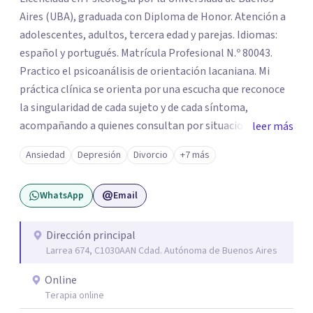
Aires (UBA), graduada con Diploma de Honor. Atención a
adolescentes, adultos, tercera edad y parejas. Idiomas:
español y portugués. Matrícula Profesional N.º 80043.
Practico el psicoanálisis de orientación lacaniana. Mi
práctica clínica se orienta por una escucha que reconoce
la singularidad de cada sujeto y de cada síntoma,
acompañando a quienes consultan por situaciones de
leer más
angustia, dificultades en los vínculos, inhibiciones,
Ansiedad
Depresión
Divorcio
+7 más
duelos, crisis vitales, padecimientos subjetivos y otros
modos de malestar. La práctica analítica propone un
WhatsApp
Email
espacio de palabra donde cada sujeto pueda interrogar
aquello que le genera sufrimiento, apostando a la
construcción de una respuesta singular frente a su
Dirección principal
Larrea 674, C1030AAN Cdad. Autónoma de Buenos Aires
malestar.
Online
Terapia online