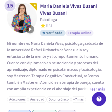
15
Maria Daniela Vivas Busani
Vivas Busani
Psicóloga
5
/ 5
Verificado
Terapia Online
Mi nombre es Maria Daniela Vivas, psicóloga graduada de
la universidad Rafael Urdaneta de Venezuela soy
entusiasta de la mente y el comportamiento humano.
Cuento con diplomado en neurociencia y procesos del
aprendizaje, diplomado en psicofármacos y toxicología,
soy Master en Terapia Cognitivo Conductual, así como
también Master en Atención en terapia de pareja, cuento
con amplia experiencia en el abordaje del paciente con
leer más
trastorno afectivo bipolar y pacientes con trastornos de
Adicciones
Ansiedad
Dolor crónico
+7 más
personalidad y trastorno del estado de ánimo Me
especializo en casos de ansiedad, depresión, trastornos