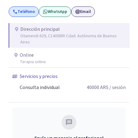
otras situaciones que generan malestar. Entiendo que
Teléfono
WhatsApp
Email
cada persona llega con una historia única, por eso el
proceso terapéutico es siempre singular y adaptado a
quien consulta.
Dirección principal
Otamendi 629, C1405BRI Cdad. Autónoma de Buenos
Aires
Online
Terapia online
Servicios y precios
Consulta individual
40000
ARS
/ sesión