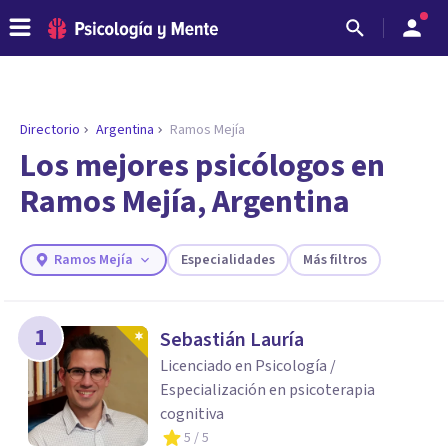
Directorio
Argentina
Ramos Mejía
ENCONTRAR MI TERAPEUTA
¿Necesitas ayuda para encontrar el
Los mejores psicólogos en
psicólogo adecuado?
Ramos Mejía, Argentina
Responde a unas breves preguntas y te ofreceremos
los profesionales que más se ajustan a tus
necesidades.
Ramos Mejía
Especialidades
Más filtros
Responder cuestionario
1
Sebastián Lauría
Licenciado en Psicología /
Especialización en psicoterapia
cognitiva
5
/ 5