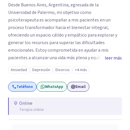
Desde Buenos Aires, Argentina, egresada de la
Universidad de Palermo, mi objetivo como
psicoterapeuta es acompañar a mis pacientes en un
proceso transformador hacia el bienestar integral,
ofreciendo un espacio cálido y empático para explorar y
generar los recursos para superar las dificultades
emocionales. Estoy comprometida en ayudar a mis
pacientes a alcanzar una vida más plena y equilibrada. Si
leer más
estás atravesando una crisis y sentís que necesitás ayuda
Ansiedad
Depresión
Divorcio
+4 más
o quisieras profundizar en tu autoconocimiento, te invito
a que me contactes para acompañarte en el proceso.
Teléfono
WhatsApp
Email
Online
Terapia online