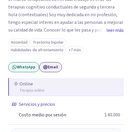
terapias cognitivo conductuales de segunda y tercera
hola (contextuales) Soy muy dedicada en mi profesión,
tengo especial interes en ayudar a las personas a mejorar
su calidad de vida. Conocer lo que les pasa y poder trabajar
leer más
en ello brindando las herramientas necesarias. Hay
Ansiedad
Trastorno bipolar
momentos en la vida por los cuales atravezamos por
Habilidades de afrontamiento
+7 más
estados de ansiedad, depresión o estrés, es alli donde no
encontramos o nos parece no tener recursos para
WhatsApp
Email
afrontarlos, pareciera que no hay salida. Dentro de esta
línea y para estos casos la terapia cognitiva conductual
es la que ha presentado mayores evidencias epíricas en la
Online
Terapia online
solución de estos cuadros con resultados muy buenos y
duraderos. Por tanto si hay salida y estoy aqui para
Servicios y precios
acompañarte. Si estás buscando un espacio de
acompañamiento profesional en español, escríbeme y
Costo medio por sesión
$ 40.000
damos el primer paso juntos.