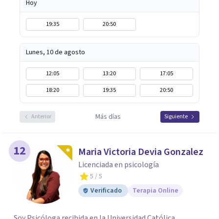
Hoy
19:35
20:50
Lunes, 10 de agosto
12:05
13:20
17:05
18:20
19:35
20:50
Más días
Anterior
Siguiente
12
Maria Victoria Devia Gonzalez
Licenciada en psicología
5
/ 5
Verificado
Terapia Online
Soy Psicóloga recibida en la Universidad Católica