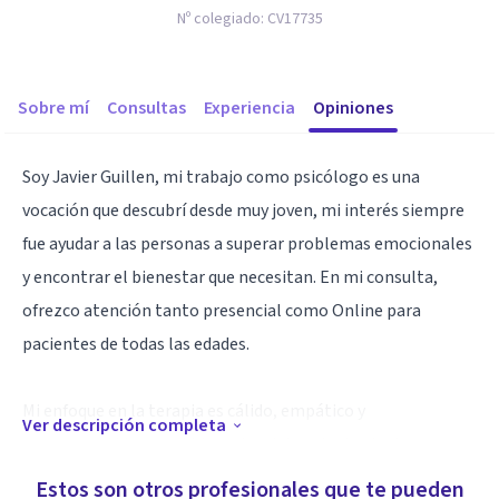
Nº colegiado:
CV17735
Sobre mí
Consultas
Experiencia
Opiniones
Soy Javier Guillen, mi trabajo como psicólogo es una
vocación que descubrí desde muy joven, mi interés siempre
fue ayudar a las personas a superar problemas emocionales
y encontrar el bienestar que necesitan. En mi consulta,
ofrezco atención tanto presencial como Online para
pacientes de todas las edades.
Mi enfoque en la terapia es cálido, empático y
Ver descripción completa
comprometido con el bienestar del paciente. Juntos
trabajamos de manera constante y dinámica, y el paciente
Estos son otros profesionales que te pueden