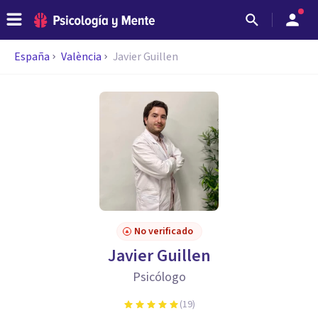
España
València
Javier Guillen
No verificado
Javier Guillen
Psicólogo
(
19
)