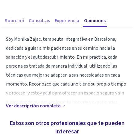
Sobre mí
Consultas
Experiencia
Opiniones
Soy Monika Zajac, terapeuta integrativa en Barcelona,
dedicada a guiar a mis pacientes en su camino hacia la
sanación y el autodescubrimiento. En mi práctica, cada
persona es tratada de manera individual, utilizando las
técnicas que mejor se adapten a sus necesidades en cada
momento. Reconozco que cada uno tiene su propio tiempo
y proceso, y estoy aquí para ofrecer un espacio seguro y sin
juicios donde puedas explorar tu historia y experiencias.
Ver descripción completa
Mi enfoque se basa en la conexión entre el cuerpo, la mente
y las emociones, creando un ambiente acogedor que
Estos son otros profesionales que te pueden
fomenta el crecimiento personal y el bienestar. Estoy
interesar