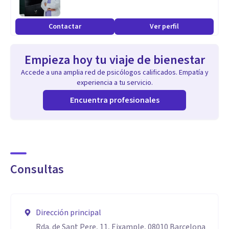
únicas de cada paciente. Mi trabajo se centra en la
comprensión profunda de cómo las experiencias
Contactar
Ver perfil
individuales y las dinámicas familiares influyen en la vida de
las personas.
Empieza hoy tu viaje de bienestar
Accede a una amplia red de psicólogos calificados. Empatía y
Trabajo con Trauma: Me especializo en reprocesamientoy y
experiencia a tu servicio.
integración de trauma, tanto a nivel individual como
Encuentra profesionales
transgeneracional. Reconozco que los traumas no solo
afectan a quienes los experimentan directamente, sino que
también pueden transmitirse a través de las generaciones.
Consultas
Utilizo un enfoque sistémico para examinar las dinámicas
familiares y las relaciones que influyen en el bienestar de
mis pacientes. Al comprender cómo los patrones familiares
Dirección principal
impactan en la vida presente, puedo ayudar a las personas a
Rda. de Sant Pere, 11, Eixample, 08010 Barcelona