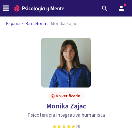
España
Barcelona
Monika Zajac
No verificado
Monika Zajac
Psicoterapia integrativa humanista
(
4
)