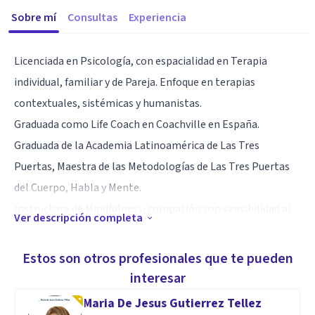
Sobre mí
Consultas
Experiencia
Licenciada en Psicología, con espacialidad en Terapia
individual, familiar y de Pareja. Enfoque en terapias
contextuales, sistémicas y humanistas.
Graduada como Life Coach en Coachville en España.
Graduada de la Academia Latinoamérica de Las Tres
Puertas, Maestra de las Metodologías de Las Tres Puertas
del Cuerpo, Habla y Mente.
Instructora de Mindfulness, compasión con sensibilidad al
Ver descripción completa
trauma
Certificada en China en Tai chi y Qi Gong
Estos son otros profesionales que te pueden
interesar
Mas de 20 años de experiencia en Desarrollo de Humano y
Maria De Jesus Gutierrez Tellez
Salud emocional, imparte Talleres y Conferencias. Dirige