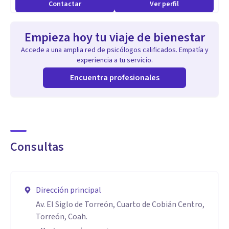
Contactar
Ver perfil
emocional, ansiedad, depresión, trastornos emocionales,
estrés, inseguridad y miedos.
Empieza hoy tu viaje de bienestar
Accede a una amplia red de psicólogos calificados. Empatía y
Aptitudes
experiencia a tu servicio.
Enfoque sistémico, contextual y humanista. Maestra de
Encuentra profesionales
Mindfulness, compasión. Imparte las metodologías de LAS
TRES PUERTAS, de cuerpo, habla y mente. Maestría en
Terapia familiar y de pareja.
Consultas
Dirección principal
Av. El Siglo de Torreón, Cuarto de Cobián Centro,
Torreón, Coah.