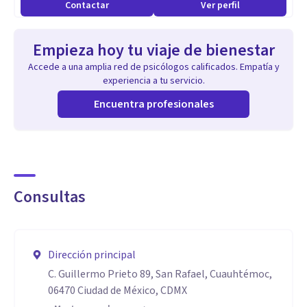
Contactar
Ver perfil
Sínodo Crítico en Tesis de nivel Licenciatura e
investigaciones.
Empieza hoy tu viaje de bienestar
Diplomados con psicólogos como Ph.D. Arthur Freeman, Dr.
Accede a una amplia red de psicólogos calificados. Empatía y
Jorge Barraca Mairal, Dr. Vicente Caballo Manrique, y en
experiencia a tu servicio.
Universidad Iberoamericana, entre otros.
Encuentra profesionales
Aptitudes
Ofrezco tratamientos breves con resultados notorios, en
cada cita avanzas y notas los cambios. Espero me permitas
Consultas
poderte ayudar.
Dirección principal
C. Guillermo Prieto 89, San Rafael, Cuauhtémoc,
06470 Ciudad de México, CDMX