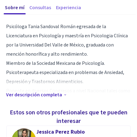
Sobre mí
Consultas
Experiencia
Psicóloga Tania Sandoval Román egresada de la
Licenciatura en Psicología y maestría en Psicologia Clínica
por la Universidad Del Valle de México, graduada con
mención honorífica y alto rendimiento.
Miembro de la Sociedad Mexicana de Psicología.
Psicoterapeuta especializada en problemas de Ansiedad,
Depresión y Trastornos Alimenticios.
Ponente en diversos Congresos a nivel Nacional tales como
Ver descripción completa
en el Hospital Siglo XXI y en el Congreso “XDay Google”, por
mencionar algunos. Participación en programas de
Estos son otros profesionales que te pueden
televisión y radio, así como, con artículos en Revistas,
interesar
Revistas Electrónicas y Diversos Periódicos.
Jessica Perez Rubio
Patrocinadora en el cortometraje “Cuando ya no estés aquí”