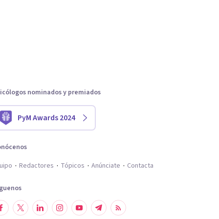
icólogos nominados y premiados
PyM Awards 2024
onócenos
uipo
Redactores
Tópicos
Anúnciate
Contacta
íguenos