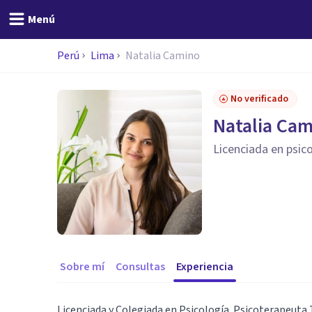
Menú
Perú
Lima
Natalia Camino
No verificado
Natalia Ca
Licenciada en psic
Sobre mí
Consultas
Experiencia
Licenciada y Colegiada en Psicología. Psicoterapeuta 