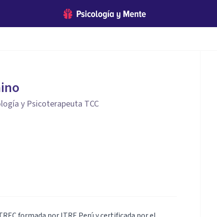
mino
ología y Psicoterapeuta TCC
TREC formada por ITRE Perú y certificada por el