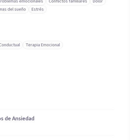
roblemas emocionales
Conflictos familiares
Dolor
mas del sueño
Estrés
-Conductual
Terapia Emocional
os de Ansiedad