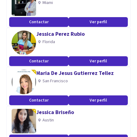
Miami
con planeación para adquirir nuevo repertorio
comportamental con un objetivo
Contactar
Ver perfil
Aptitudes
Jessica Perez Rubio
Florida
brindar herramientas para que las personas opten por su
desarrollo personal con un estilo de vida saludable en todas
las areas de la vida, con entrenamiento en toma de
Contactar
Ver perfil
decisiones y técnicas de afrontamiento para el manejo de
Maria De Jesus Gutierrez Tellez
eventos similares.
San Francisco
Contactar
Ver perfil
Jessica Briseño
Austin