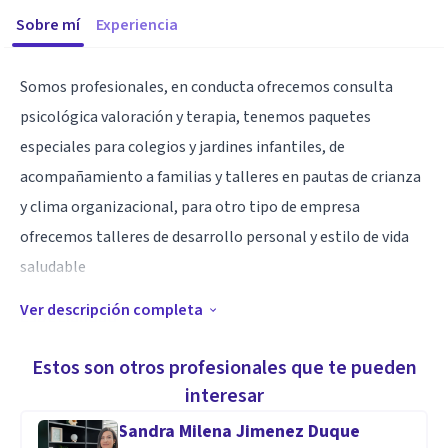
Sobre mí
Experiencia
Somos profesionales, en conducta ofrecemos consulta
psicológica valoración y terapia, tenemos paquetes
especiales para colegios y jardines infantiles, de
acompañamiento a familias y talleres en pautas de crianza
y clima organizacional, para otro tipo de empresa
ofrecemos talleres de desarrollo personal y estilo de vida
saludable
Ver descripción completa
Especialidad
solucionar, afrontar, manejar, superar o prevenir aquellos
Estos son otros profesionales que te pueden
problemas psicológicos o situaciones problemáticas y
interesar
dificultades, tanto internas como externas, que hacen que
Sandra Milena Jimenez Duque
la persona se sienta mal en algún momento de su vida. guía