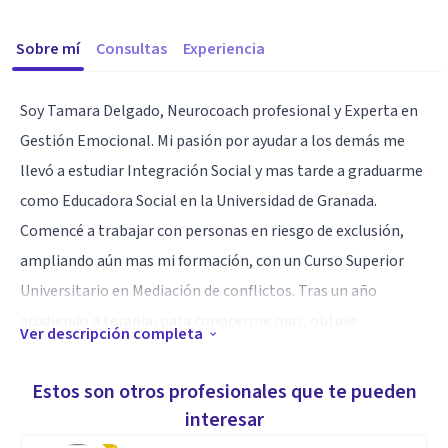
Sobre mí
Consultas
Experiencia
Soy Tamara Delgado, Neurocoach profesional y Experta en
Gestión Emocional. Mi pasión por ayudar a los demás me
llevó a estudiar Integración Social y mas tarde a graduarme
como Educadora Social en la Universidad de Granada.
Comencé a trabajar con personas en riesgo de exclusión,
ampliando aún mas mi formación, con un Curso Superior
Universitario en Mediación de conflictos. Tras un año
acudiendo a terapia, para conocerme mas, obtuve
Ver descripción completa
numerosas herramientas para mejorar mi vida. Mas tarde,
me fui a vivir a Inglaterra donde comencé a trabajar como
Estos son otros profesionales que te pueden
Job Coach con personas con discapacidad. Esta experiencia
interesar
me motivó a lanzarme a estudiar Neurocoaching, donde