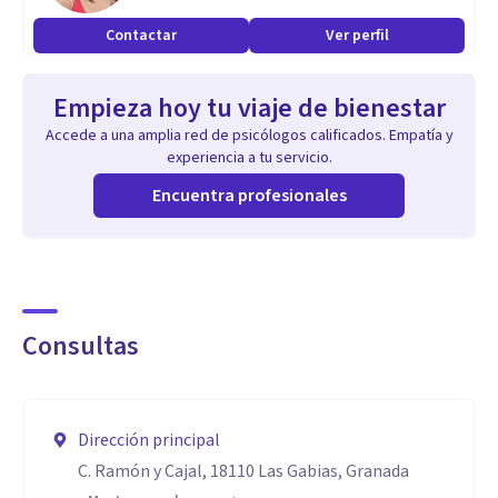
miedos, etc.
Contactar
Ver perfil
Te acompaño en tu proceso con la ayuda de técnicas de
Empieza hoy tu viaje de bienestar
gestión emocional, PNL, superación de miedos, Indagación
Accede a una amplia red de psicólogos calificados. Empatía y
de patrones de comportamiento, sesiones de formación y
experiencia a tu servicio.
casi al final del proceso un plan de acción para que
Encuentra profesionales
continues tu camino de manera independiente.
Aptitudes
Tengo la suerte de haber vivido un proceso de
Consultas
Neurocoaching y gestión emocional en primera persona.
Además acudí a terapia psicológica durante un año, por lo
tanto, obtuve numerosas herramientas.
Dirección principal
¿Qué quiere decir esto?
C. Ramón y Cajal, 18110 Las Gabias, Granada