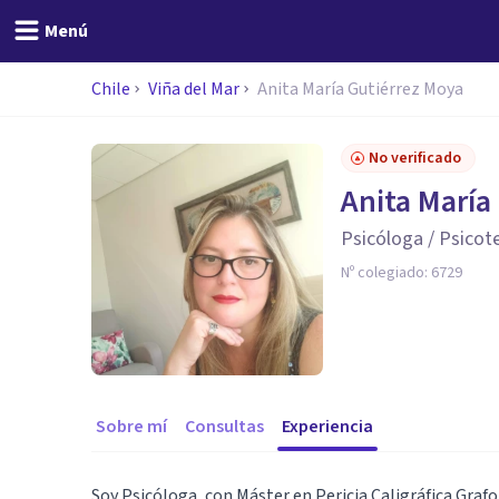
Menú
Chile
Viña del Mar
Anita María Gutiérrez Moya
No verificado
Anita María
Psicóloga / Psicot
Nº colegiado:
6729
Sobre mí
Consultas
Experiencia
Soy Psicóloga, con Máster en Pericia Caligráfica Graf