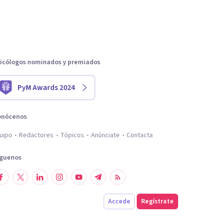
icólogos nominados y premiados
PyM Awards 2024
onócenos
uipo
Redactores
Tópicos
Anúnciate
Contacta
íguenos
Accede
Regístrate