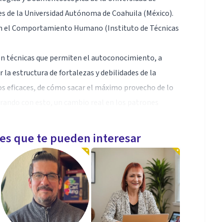
es de la Universidad Autónoma de Coahuila (México).
l en el Comportamiento Humano (Instituto de Técnicas
 en técnicas que permiten el autoconocimiento, a
 la estructura de fortalezas y debilidades de la
os eficaces, de cómo sacar el máximo provecho de lo
grando con esto, un cambio real en los patrones
les que te pueden interesar
Estrés Post-Traumático).
lidades sociales y estrategias de vinculación en
pectro Autista de alto funcionamiento (Nivel 1).