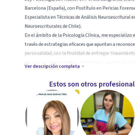
Barcelona (España), con Postítulo en Pericias Forens
Especialista en Técnicas de Análisis Neuroescritura
Neuroescriturales de Chile).
En el ámbito de la Psicología Clínica, me especializo
través de estrategias eficaces que apuntan a reconocer
personalidad, con la finalidad de entregar lineamient
que somos a nivel mental, emocional y relacional, lo
Ver descripción completa
emocionales y relacionales insanos.
Estos son otros profesiona
Especialidad
Fobias, Ansiedad, Trastornos del Ánimo, Depresión y 
Asimismo, me especializo en el potenciamiento de habi
estructuras mentales que se encuentren dentro del Es