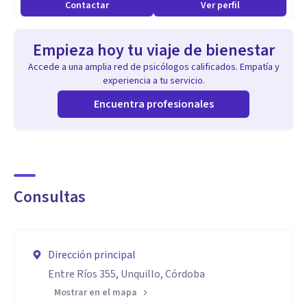
Contactar
Ver perfil
Aptitudes
Empieza hoy tu viaje de bienestar
Soy comprometida. Construyo mi ética profesional desde la
Accede a una amplia red de psicólogos calificados. Empatía y
idea del despliegue del potencial y el derecho al bienestar.
experiencia a tu servicio.
Amo mi trabajo!
Encuentra profesionales
Consultas
Dirección principal
Entre Ríos 355, Unquillo, Córdoba
Mostrar en el mapa