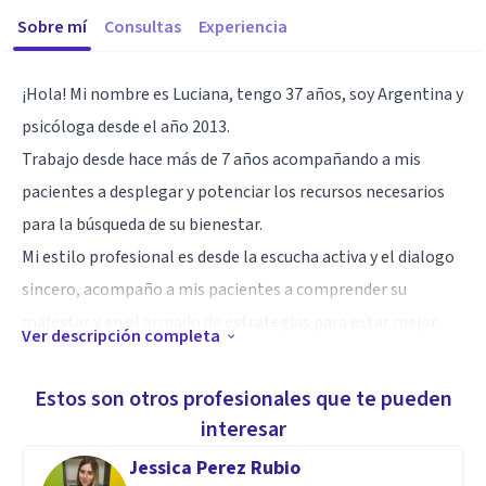
Sobre mí
Consultas
Experiencia
¡Hola! Mi nombre es Luciana, tengo 37 años, soy Argentina y
psicóloga desde el año 2013.
Trabajo desde hace más de 7 años acompañando a mis
pacientes a desplegar y potenciar los recursos necesarios
para la búsqueda de su bienestar.
Mi estilo profesional es desde la escucha activa y el dialogo
sincero, acompaño a mis pacientes a comprender su
malestar y en el armado de estrategias para estar mejor
Ver descripción completa
cada día.
Ofrezco un espacio para escucharse, comprenderse y
Estos son otros profesionales que te pueden
transformar.
interesar
En mis sesiones buscamos entrenar las habilidades
Jessica Perez Rubio
necesarias para afrontar los desafíos personales,