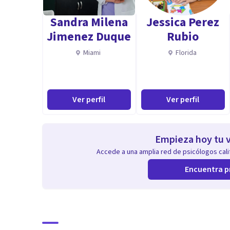
Sandra Milena
Jessica Perez
Especialidad
Jimenez Duque
Rubio
Psicoterapia centrada en la persona
Miami
Florida
Psicoterapia gestáltica
Psicoterapia dinámica
Psicoterapia Integrativa
Ver perfil
Ver perfil
Psicosomática
Trauma
Neuropsicología
Empieza hoy tu v
Accede a una amplia red de psicólogos calif
Aptitudes
Encuentra p
Sensibilidad, empatía, y autenticidad.