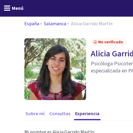
Menú
España
Salamanca
Alicia Garrido Martín
No verificado
Alicia Garri
Psicóloga Psicote
especializada en P
Sobre mí
Consultas
Experiencia
Mi nombre es Alicia Garrido Martín.