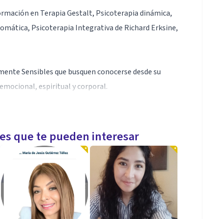
ormación en Terapia Gestalt, Psicoterapia dinámica,
omática, Psicoterapia Integrativa de Richard Erksine,
mente Sensibles que busquen conocerse desde su
emocional, espiritual y corporal.
ugar donde poder conocer nuestras profundidades,
lo más conectados a nuestro sentido de vida y a
les que te pueden interesar
do con tu crecimiento estaré encantada de atenderte.