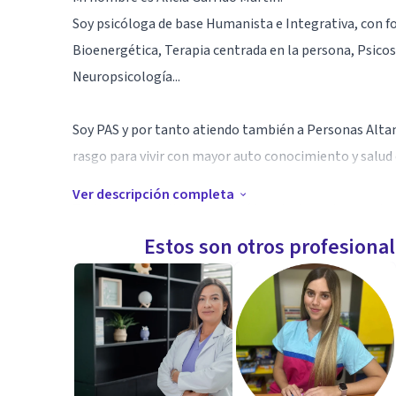
Soy psicóloga de base Humanista e Integrativa, con f
Bioenergética, Terapia centrada en la persona, Psicos
Neuropsicología...
Soy PAS y por tanto atiendo también a Personas Alta
rasgo para vivir con mayor auto conocimiento y salud 
Ver descripción completa
Trabajo con adultos y para mí la psicoterapia es un l
nuestra manera de vincularnos con el exterior y vivir 
Estos son otros profesiona
nuestra autenticidad.
Si quieres conocerte, descubrirte y estás comprometi
Sesiones presenciales
Sesiones por Skype