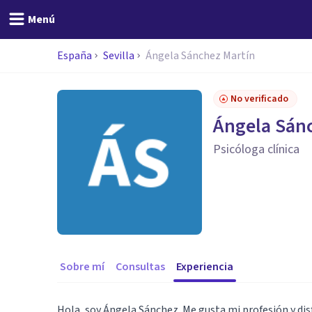
Menú
España
Sevilla
Ángela Sánchez Martín
No verificado
Ángela Sán
Psicóloga clínica
Sobre mí
Consultas
Experiencia
Hola, soy Ángela Sánchez. Me gusta mi profesión y dis