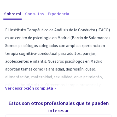
Sobre mí
Consultas
Experiencia
El Instituto Terapéutico de Análisis de la Conducta (ÍTACO)
es un centro de psicología en Madrid (Barrio de Salamanca).
Somos psicólogos colegiados con amplia experiencia en
terapia cognitivo-conductual para adultos, parejas,
adolescentes e infantil. Nuestros psicólogos en Madrid
abordan temas como la ansiedad, depresión, duelo,
alimentación, maternidad, sexualidad, envejecimiento,
estrés laboral y otros. Ofrecemos terapia presencial y
Ver descripción completa
online, y trabajamos con aseguradoras como Sanitas, DKV y
AXA. Nuestra intervención psicológica integra una
Estos son otros profesionales que te pueden
perspectiva feminista sensible con las cuestiones de
interesar
género. Como centro de psicología en Madrid apostamos