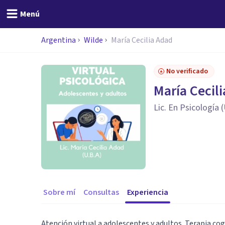
Menú
Argentina
Wilde
María Cecilia Adad
No verificado
María Cecil
Lic. En Psicología 
Sobre mí
Consultas
Experiencia
Atención virtual a adolescentes y adultos. Terapia cog