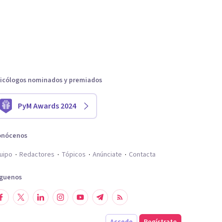
icólogos nominados y premiados
PyM Awards 2024
onócenos
uipo
Redactores
Tópicos
Anúnciate
Contacta
íguenos