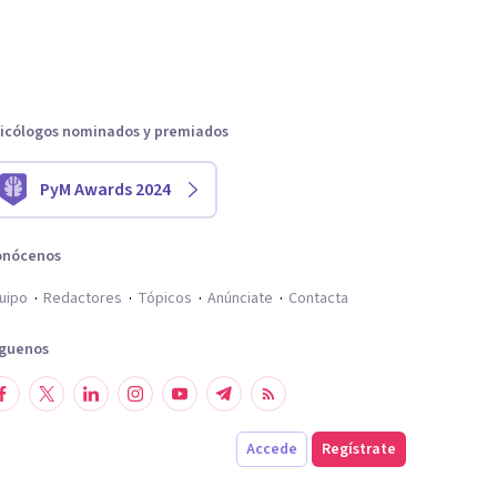
icólogos nominados y premiados
PyM Awards 2024
onócenos
uipo
Redactores
Tópicos
Anúnciate
Contacta
íguenos
Accede
Regístrate