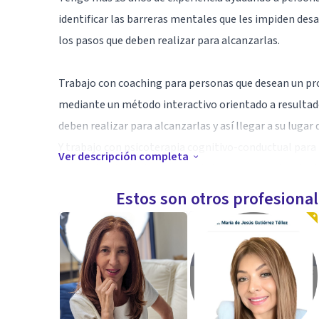
identificar las barreras mentales que les impiden desa
los pasos que deben realizar para alcanzarlas.
Trabajo con coaching para personas que desean un pro
mediante un método interactivo orientado a resultado
deben realizar para alcanzarlas y así llegar a su lugar 
Y trabajo con psicoterapia cognitivo-conductual par
Ver descripción completa
depresión, duelo, traumas, estrés y en general si sien
abruman en su vida.
Estos son otros profesiona
Entorno seguro y escucha activa.
Ofrezco servicio a domicilio en el GAM
Aptitudes
Empatía, ética, sensibilidad, escucha activa, respeto.