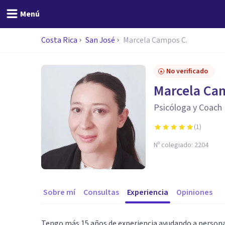
Menú
Costa Rica
San José
Marcela Campos C.
No verificado
Marcela Ca
Psicóloga y Coach 
(
1
)
Nº colegiado:
2204
Sobre mí
Consultas
Experiencia
Opiniones
Tengo más 15 años de experiencia ayudando a personas